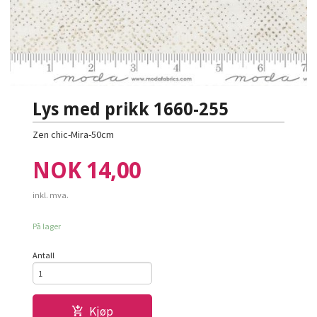
Lys med prikk 1660-255
Zen chic-Mira-50cm
Pris
NOK
14,00
inkl. mva.
På lager
Antall
Kjøp