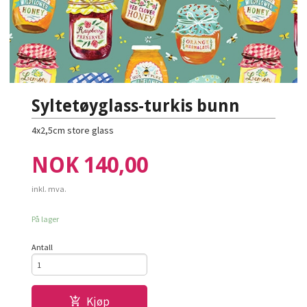
Syltetøyglass-turkis bunn
4x2,5cm store glass
Pris
NOK
140,00
inkl. mva.
På lager
Antall
Kjøp