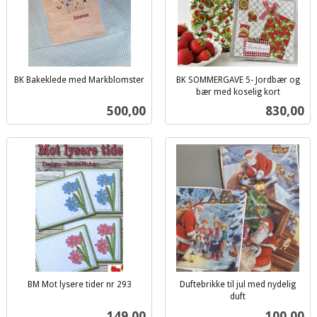
BK Bakeklede med Markblomster
BK SOMMERGAVE 5- Jordbær og
inkl.
bær med koselig kort
inkl.
mva.
Pris
Pris
500,00
830,00
mva.
BM Mot lysere tider nr 293
Duftebrikke til jul med nydelig
inkl.
duft
inkl.
mva.
Pris
Pris
149,00
100,00