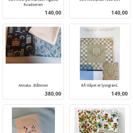
inkl.
Roadserien
inkl.
mva.
Pris
Pris
140,00
140,00
mva.
Annaka . Blåtimen
BÅ Håpet et lysegrønt.
inkl.
inkl.
Pris
Pris
380,00
149,00
mva.
mva.