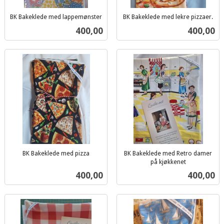
BK Bakeklede med lappemønster
BK Bakeklede med lekre pizzaer.
inkl.
inkl.
Pris
Pris
400,00
400,00
mva.
mva.
BK Bakeklede med pizza
BK Bakeklede med Retro damer
inkl.
på kjøkkenet
inkl.
mva.
Pris
Pris
400,00
400,00
mva.