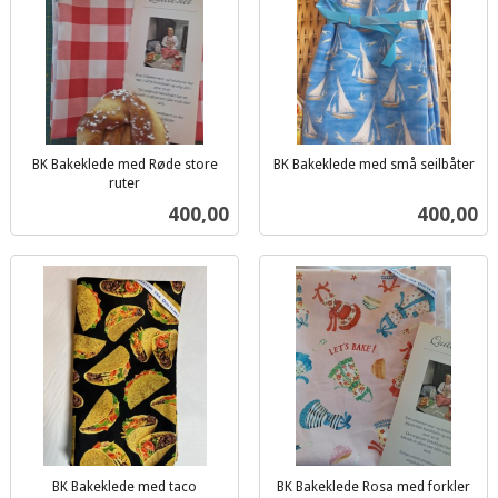
BK Bakeklede med Røde store
BK Bakeklede med små seilbåter
inkl.
ruter
inkl.
mva.
Pris
Pris
400,00
400,00
mva.
BK Bakeklede med taco
BK Bakeklede Rosa med forkler