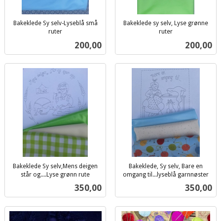
Bakeklede Sy selv-Lyseblå små
Bakeklede sy selv, Lyse grønne
ruter
ruter
inkl.
inkl.
Pris
Pris
200,00
200,00
mva.
mva.
Bakeklede Sy selv,Mens deigen
Bakeklede, Sy selv, Bare en
står og....Lyse grønn rute
omgang til...lyseblå garnnøster
inkl.
inkl.
Pris
Pris
350,00
350,00
mva.
mva.