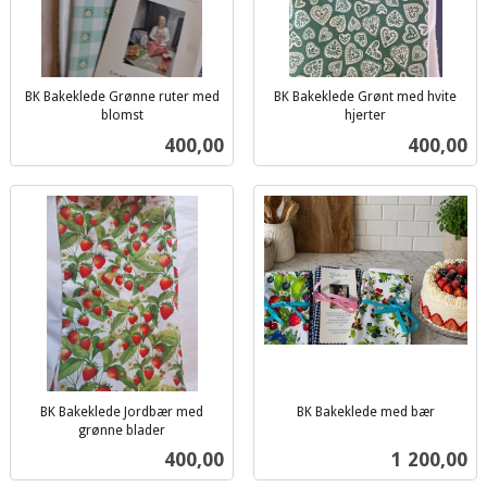
BK Bakeklede Grønne ruter med
BK Bakeklede Grønt med hvite
blomst
hjerter
inkl.
inkl.
Pris
Pris
400,00
400,00
mva.
mva.
BK Bakeklede Jordbær med
BK Bakeklede med bær
inkl.
grønne blader
inkl.
mva.
Pris
Pris
400,00
1 200,00
mva.