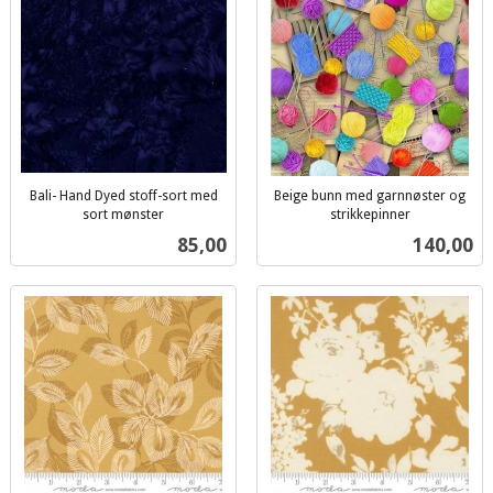
Bali- Hand Dyed stoff-sort med
Beige bunn med garnnøster og
sort mønster
strikkepinner
inkl.
inkl.
Pris
Pris
85,00
140,00
mva.
mva.