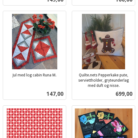
mva.
Jul med log cabin Runa M.
Quilte.nets Pepperkake pute,
inkl.
serviettholder, gryteunderlag
mva.
med duft og nisse.
inkl.
Pris
Pris
147,00
699,00
mva.