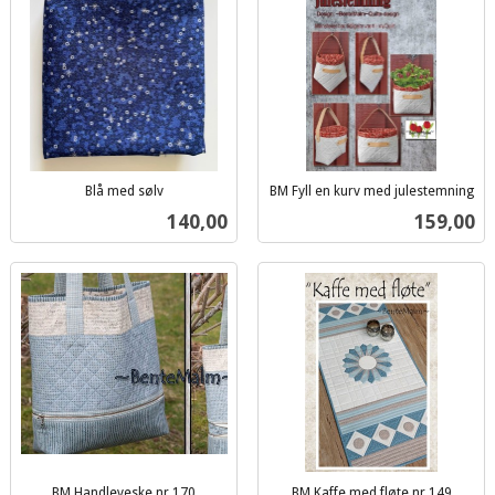
Blå med sølv
BM Fyll en kurv med julestemning
inkl.
inkl.
Pris
Pris
140,00
159,00
mva.
mva.
BM Handleveske nr 170
BM Kaffe med fløte nr 149