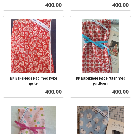
inkl.
inkl.
Pris
Pris
400,00
400,00
mva.
mva.
BK Bakeklede Rød med hvite
BK Bakeklede Røde ruter med
hjerter
jordbær i
inkl.
inkl.
Pris
Pris
400,00
400,00
mva.
mva.