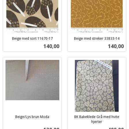
Beige med sort 11670-17
Beige med streker 33833-14
inkl.
inkl.
Pris
Pris
140,00
140,00
mva.
mva.
Beige/Lys brun Moda
BK Bakeklede Grå med hvite
inkl.
hjerter
inkl.
mva.