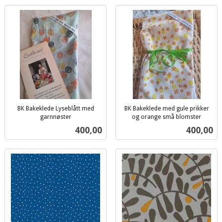
BK Bakeklede Lyseblått med
BK Bakeklede med gule prikker
garnnøster
og orange små blomster
inkl.
inkl.
Pris
Pris
400,00
400,00
mva.
mva.