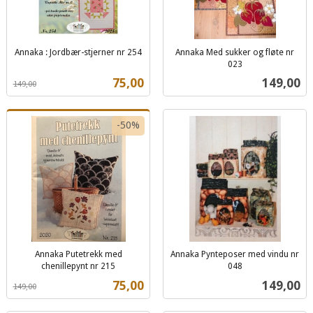
Annaka : Jordbær-stjerner nr 254
Annaka Med sukker og fløte nr
Rabatt
inkl.
023
inkl.
mva.
Tilbud
Pris
75,00
149,00
149,00
mva.
-50%
Annaka Putetrekk med
Annaka Pynteposer med vindu nr
chenillepynt nr 215
048
Rabatt
inkl.
inkl.
Tilbud
Pris
75,00
149,00
149,00
mva.
mva.