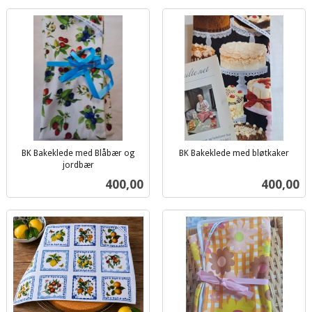
BK Bakeklede med Blåbær og
BK Bakeklede med bløtkaker
inkl.
jordbær
inkl.
mva.
Pris
Pris
400,00
400,00
mva.