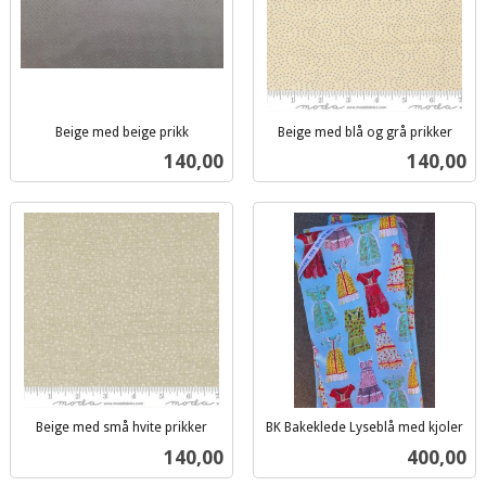
Beige med beige prikk
Beige med blå og grå prikker
inkl.
inkl.
Pris
Pris
140,00
140,00
mva.
mva.
Beige med små hvite prikker
BK Bakeklede Lyseblå med kjoler
inkl.
inkl.
Pris
Pris
140,00
400,00
mva.
mva.