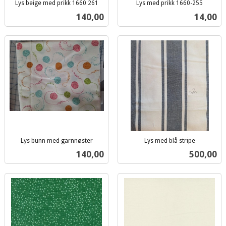
Lys beige med prikk 1660 261
Lys med prikk 1660-255
inkl.
inkl.
Pris
Pris
140,00
14,00
mva.
mva.
Lys bunn med garnnøster
Lys med blå stripe
inkl.
inkl.
Pris
Pris
140,00
500,00
mva.
mva.