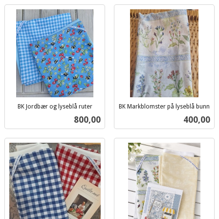
BK Jordbær og lyseblå ruter
BK Markblomster på lyseblå bunn
inkl.
inkl.
Pris
Pris
800,00
400,00
mva.
mva.