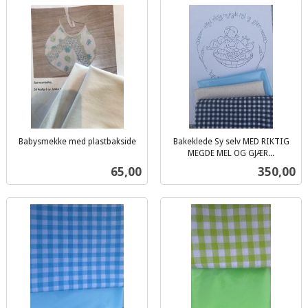
Babysmekke med plastbakside
Bakeklede Sy selv MED RIKTIG
inkl.
MEGDE MEL OG GJÆR...
inkl.
mva.
Pris
Pris
65,00
350,00
mva.