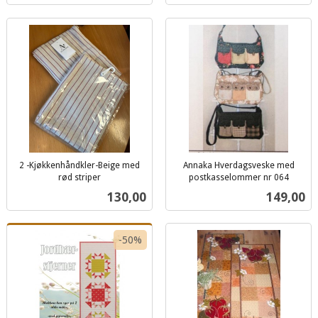
2 -Kjøkkenhåndkler-Beige med
Annaka Hverdagsveske med
rød striper
postkasselommer nr 064
inkl.
inkl.
Pris
Pris
130,00
149,00
mva.
mva.
-50%