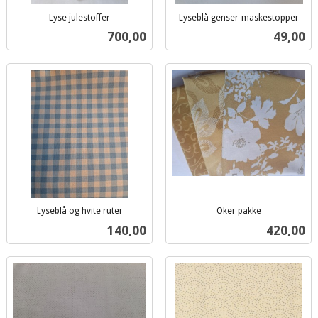
Lyse julestoffer
Lyseblå genser-maskestopper
inkl.
inkl.
Pris
Pris
700,00
49,00
mva.
mva.
Lyseblå og hvite ruter
Oker pakke
inkl.
inkl.
Pris
Pris
140,00
420,00
mva.
mva.