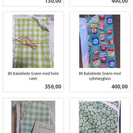
Pris
Pris
130,00
400,00
mva.
BK Bakeklede Grønn med hvite
BK Bakeklede Grønn med
ruter
syltetøyglass
inkl.
inkl.
Pris
Pris
350,00
400,00
mva.
mva.