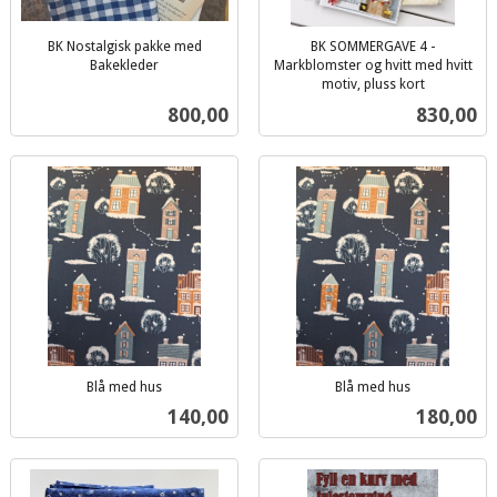
BK Nostalgisk pakke med
BK SOMMERGAVE 4 -
Bakekleder
Markblomster og hvitt med hvitt
inkl.
motiv, pluss kort
inkl.
mva.
Pris
Pris
800,00
830,00
mva.
Blå med hus
Blå med hus
inkl.
inkl.
Pris
Pris
140,00
180,00
mva.
mva.