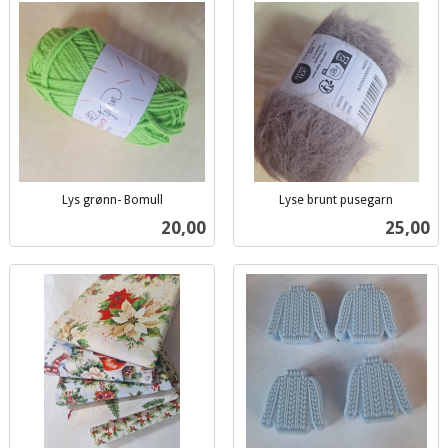
Lys grønn- Bomull
Lyse brunt pusegarn
inkl.
inkl.
Pris
Pris
20,00
25,00
mva.
mva.