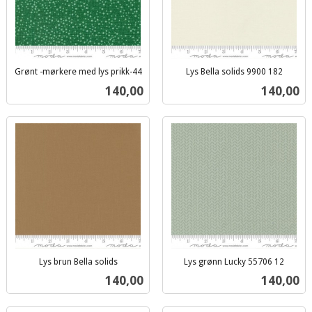
Grønt -mørkere med lys prikk-44
Lys Bella solids 9900 182
inkl.
inkl.
Pris
Pris
140,00
140,00
mva.
mva.
Lys brun Bella solids
Lys grønn Lucky 55706 12
inkl.
inkl.
Pris
Pris
140,00
140,00
mva.
mva.