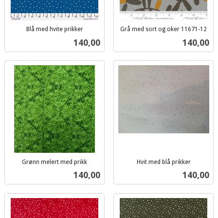
Blå med hvite prikker
Grå med sort og oker 11671-12
inkl.
inkl.
Pris
Pris
140,00
140,00
mva.
mva.
Grønn melert med prikk
Hvit med blå prikker
inkl.
inkl.
Pris
Pris
140,00
140,00
mva.
mva.