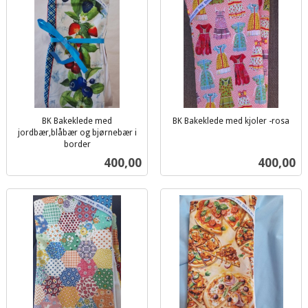
BK Bakeklede med
BK Bakeklede med kjoler -rosa
inkl.
jordbær,blåbær og bjørnebær i
border
mva.
inkl.
Pris
Pris
400,00
400,00
mva.