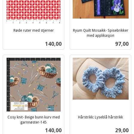
Røde ruter med stjerner
Ryum Quilt Mosaikk- Spisebrikker
inkl.
med applikasjon
inkl.
mva.
Pris
Pris
140,00
97,00
mva.
Cosy knit- Beige bunn kurv med
Hårstrikk: Lyseblå hårstrikk
inkl.
garnnøster-145
inkl.
mva.
Pris
Pris
140,00
29,00
mva.