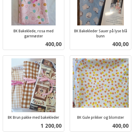
BK Bakeklede, rosa med
BK Bakekleder Sauer på lyse blå
garnnøster
bunn
inkl.
inkl.
Pris
Pris
400,00
400,00
mva.
mva.
BK Brun pakke med bakekleder
BK Gule prikker og blomster
inkl.
inkl.
Pris
Pris
1 200,00
400,00
mva.
mva.