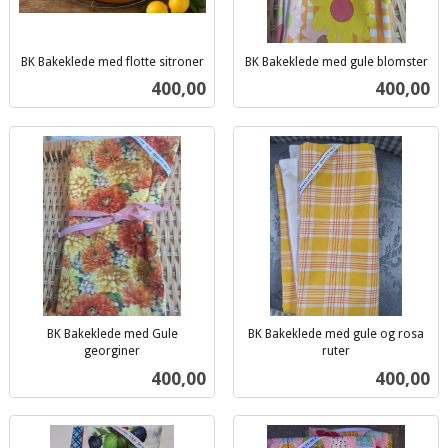
BK Bakeklede med flotte sitroner
BK Bakeklede med gule blomster
inkl.
inkl.
Pris
Pris
400,00
400,00
mva.
mva.
BK Bakeklede med Gule
BK Bakeklede med gule og rosa
georginer
ruter
inkl.
inkl.
Pris
Pris
400,00
400,00
mva.
mva.