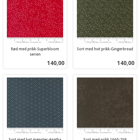
Rød med prikk-Superbloom
Sort med hvit prikk-Gingerbread
inkl.
serien
inkl.
mva.
Pris
Pris
140,00
140,00
mva.
Sort med lyst mønster-Agatha
Sort med prikk 1660-259