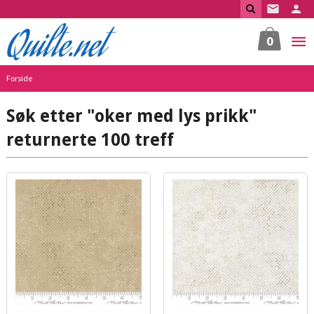
Gå
til
innholdet
0
Forside
Søk etter "oker med lys prikk"
returnerte 100 treff