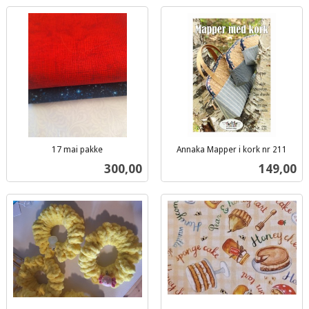
17 mai pakke
Annaka Mapper i kork nr 211
inkl.
inkl.
Pris
Pris
300,00
149,00
mva.
mva.