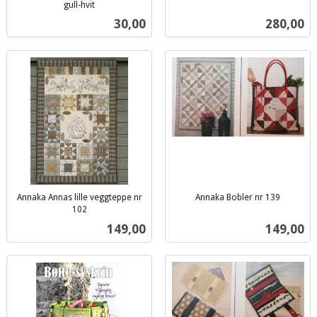
inkl.
gull-hvit
inkl.
mva.
Pris
Pris
30,00
280,00
mva.
Annaka Annas lille veggteppe nr
Annaka Bobler nr 139
inkl.
102
inkl.
mva.
Pris
Pris
149,00
149,00
mva.