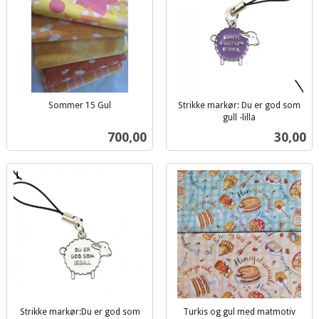
Sommer 15 Gul
Strikke markør: Du er god som
inkl.
gull -lilla
inkl.
mva.
Pris
Pris
700,00
30,00
mva.
Strikke markør:Du er god som
Turkis og gul med matmotiv