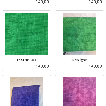
Pris
Pris
140,00
140,00
mva.
mva.
RK Grønn -365
RK Knallgrønt
inkl.
inkl.
Pris
Pris
140,00
140,00
mva.
mva.