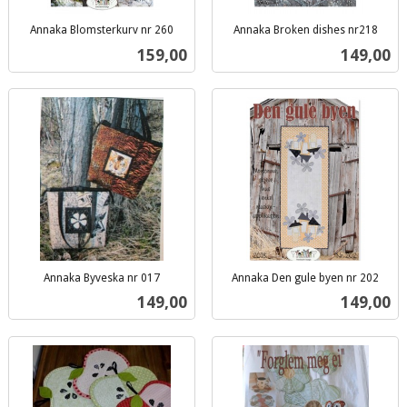
Annaka Blomsterkurv nr 260
Annaka Broken dishes nr218
inkl.
inkl.
Pris
Pris
159,00
149,00
mva.
mva.
Annaka Byveska nr 017
Annaka Den gule byen nr 202
inkl.
inkl.
Pris
Pris
149,00
149,00
mva.
mva.