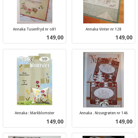
Annaka Tusenfryd nr o81
Annaka Vinter nr 128
inkl.
inkl.
Pris
Pris
149,00
149,00
mva.
mva.
Annaka : Markblomster
Annaka . Nissegrøten nr 146
inkl.
inkl.
Pris
Pris
149,00
149,00
mva.
mva.