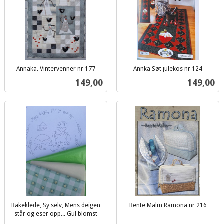
Annaka. Vintervenner nr 177
Annka Søt julekos nr 124
inkl.
inkl.
Pris
Pris
149,00
149,00
mva.
mva.
Bakeklede, Sy selv, Mens deigen
Bente Malm Ramona nr 216
inkl.
står og eser opp... Gul blomst
inkl.
mva.