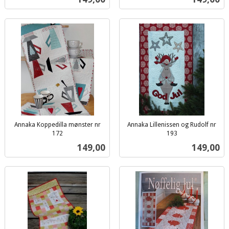
mva.
Annaka Koppedilla mønster nr
Annaka Lillenissen og Rudolf nr
172
193
inkl.
inkl.
Pris
Pris
149,00
149,00
mva.
mva.