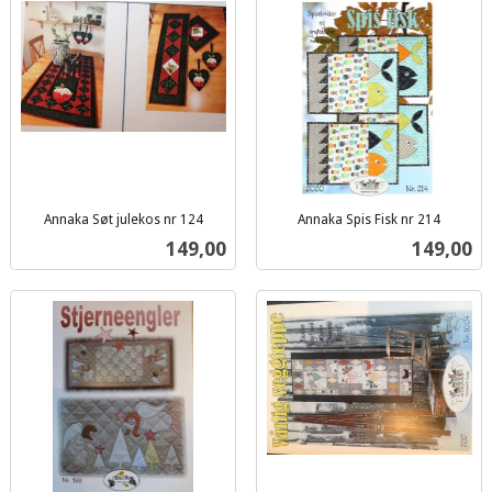
Annaka Søt julekos nr 124
Annaka Spis Fisk nr 214
inkl.
inkl.
Pris
Pris
149,00
149,00
mva.
mva.