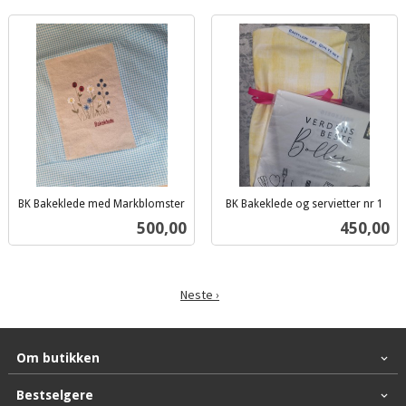
BK Bakeklede med Markblomster
BK Bakeklede og servietter nr 1
inkl.
inkl.
Pris
Pris
500,00
450,00
mva.
mva.
Neste ›
Om butikken
Bestselgere