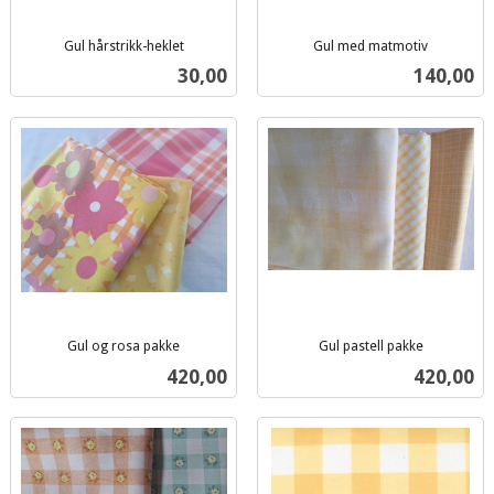
Gul hårstrikk-heklet
Gul med matmotiv
inkl.
inkl.
Pris
Pris
30,00
140,00
mva.
mva.
Gul og rosa pakke
Gul pastell pakke
inkl.
inkl.
Pris
Pris
420,00
420,00
mva.
mva.