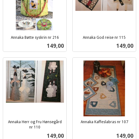
Annaka Bøtte syskrin nr 216
Annaka God reise nr 115
inkl.
inkl.
Pris
Pris
149,00
149,00
mva.
mva.
Annaka Herr og Fru Hønsegård
Annaka Kaffeslabras nr 107
inkl.
nr 110
inkl.
mva.
Pris
Pris
149,00
149,00
mva.