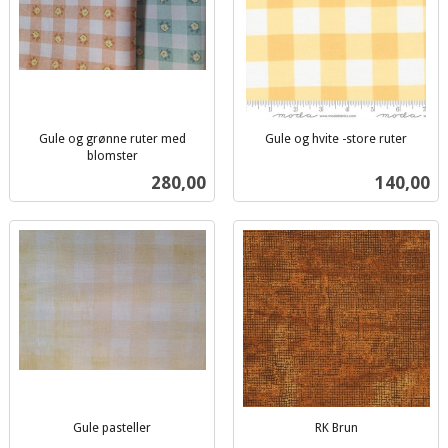
Gule og grønne ruter med
Gule og hvite -store ruter
inkl.
blomster
inkl.
mva.
Pris
Pris
280,00
140,00
mva.
Gule pasteller
RK Brun
inkl.
inkl.