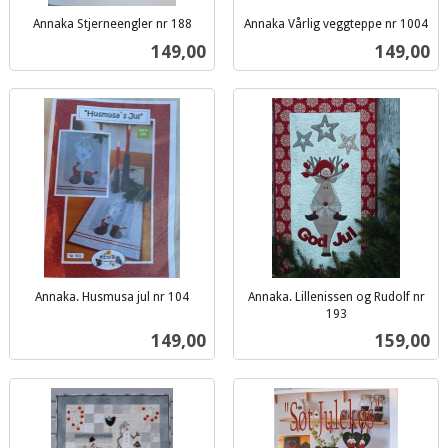
Annaka Stjerneengler nr 188
Annaka Vårlig veggteppe nr 1004
inkl.
inkl.
Pris
Pris
149,00
149,00
mva.
mva.
Annaka. Husmusa jul nr 104
Annaka. Lillenissen og Rudolf nr
inkl.
193
inkl.
mva.
Pris
Pris
149,00
159,00
mva.