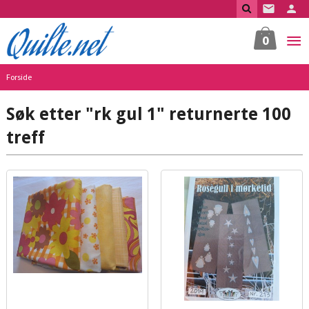
Gå
til
innholdet
0
Forside
Søk etter "rk gul 1" returnerte 100
treff