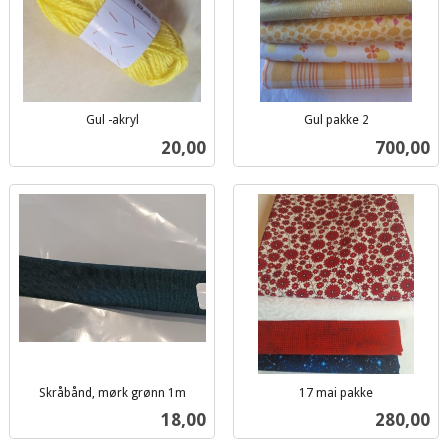
Gul -akryl
Gul pakke 2
inkl.
inkl.
Pris
Pris
20,00
700,00
mva.
mva.
Skråbånd, mørk grønn 1m
17 mai pakke
inkl.
inkl.
Pris
Pris
18,00
280,00
mva.
mva.