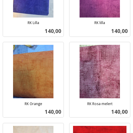
RK Lilla
RK lilla
inkl.
inkl.
Pris
Pris
140,00
140,00
mva.
mva.
RK Orange
RK Rosa melert
inkl.
inkl.
Pris
Pris
140,00
140,00
mva.
mva.