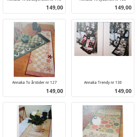
inkl.
inkl.
Pris
Pris
149,00
149,00
mva.
mva.
Annaka To årstider nr 127
Annaka Trendy nr 130
inkl.
inkl.
Pris
Pris
149,00
149,00
mva.
mva.