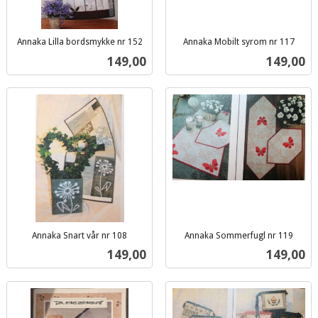
Annaka Lilla bordsmykke nr 152
Annaka Mobilt syrom nr 117
inkl.
inkl.
Pris
Pris
149,00
149,00
mva.
mva.
Annaka Snart vår nr 108
Annaka Sommerfugl nr 119
inkl.
inkl.
Pris
Pris
149,00
149,00
mva.
mva.