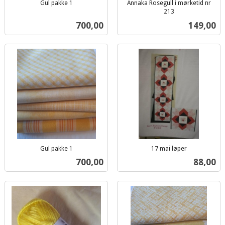
Gul pakke 1
Annaka Rosegull i mørketid nr
inkl.
213
inkl.
mva.
Pris
Pris
700,00
149,00
mva.
Gul pakke 1
17 mai løper
inkl.
inkl.
Pris
Pris
700,00
88,00
mva.
mva.