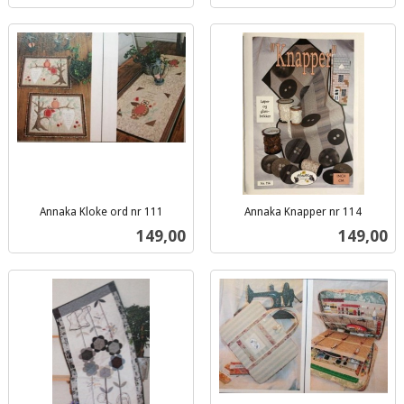
Annaka Kloke ord nr 111
Annaka Knapper nr 114
inkl.
inkl.
Pris
Pris
149,00
149,00
mva.
mva.