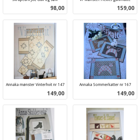
inkl.
inkl.
Pris
Pris
98,00
159,00
mva.
mva.
Annaka mønster Vinterhvit nr 147
Annaka Sommerkatter nr 167
inkl.
inkl.
Pris
Pris
149,00
149,00
mva.
mva.