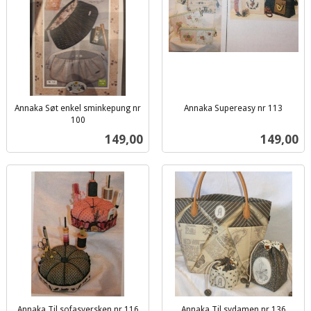
Annaka Søt enkel sminkepung nr
Annaka Supereasy nr 113
inkl.
100
inkl.
mva.
Pris
Pris
149,00
149,00
mva.
Annaka Til sofasyersken nr 116
Annaka Til sydamen nr 136