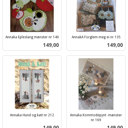
Annaka Epleslang mønster nr 140
AnnakA Forglem meg ei nr 135
inkl.
inkl.
Pris
Pris
149,00
149,00
mva.
mva.
Annaka Hund og katt nr 212
Annaka Kommodepynt -mønster
inkl.
nr 169
inkl.
mva.
Pris
Pris
149,00
149,00