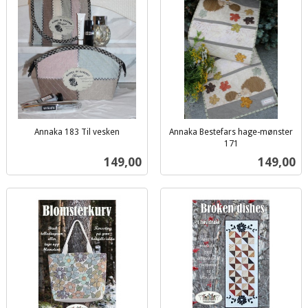
Annaka 183 Til vesken
Annaka Bestefars hage-mønster
inkl.
171
inkl.
mva.
Pris
Pris
149,00
149,00
mva.