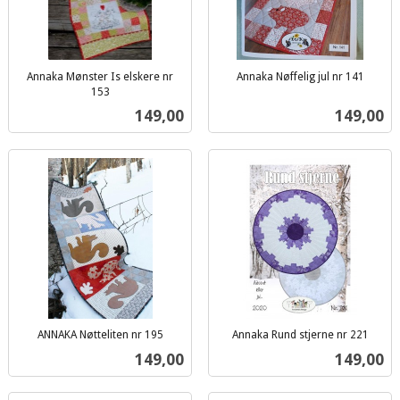
Annaka Mønster Is elskere nr
Annaka Nøffelig jul nr 141
inkl.
153
inkl.
mva.
Pris
Pris
149,00
149,00
mva.
ANNAKA Nøtteliten nr 195
Annaka Rund stjerne nr 221
inkl.
inkl.
Pris
Pris
149,00
149,00
mva.
mva.