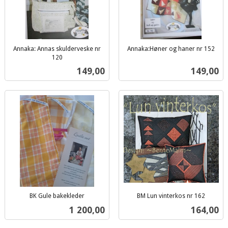
Annaka: Annas skulderveske nr
Annaka:Høner og haner nr 152
inkl.
120
inkl.
mva.
Pris
Pris
149,00
149,00
mva.
BK Gule bakekleder
BM Lun vinterkos nr 162
inkl.
inkl.
Pris
Pris
1 200,00
164,00
mva.
mva.