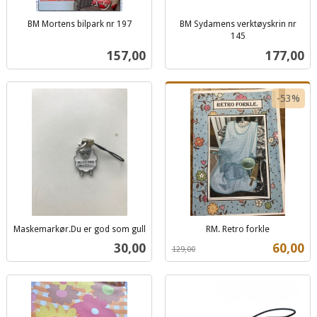
BM Mortens bilpark nr 197
BM Sydamens verktøyskrin nr
inkl.
145
inkl.
mva.
Pris
Pris
157,00
177,00
mva.
-53%
Maskemarkør.Du er god som gull
RM. Retro forkle
inkl.
Rabatt
inkl.
Pris
Tilbud
30,00
60,00
129,00
mva.
mva.