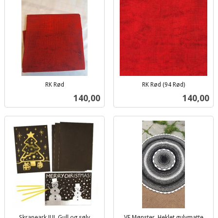
RK Rød
RK Rød (94 Rød)
inkl.
inkl.
Pris
Pris
140,00
140,00
mva.
mva.
Skrapeark JUL Gull og sølv
VF Mønster. Heklet gulvmatte