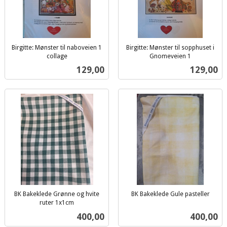
Birgitte: Mønster til naboveien 1
Birgitte: Mønster til sopphuset i
collage
Gnomeveien 1
inkl.
inkl.
Pris
Pris
129,00
129,00
mva.
mva.
BK Bakeklede Grønne og hvite
BK Bakeklede Gule pasteller
inkl.
ruter 1x1cm
inkl.
mva.
Pris
Pris
400,00
400,00
mva.