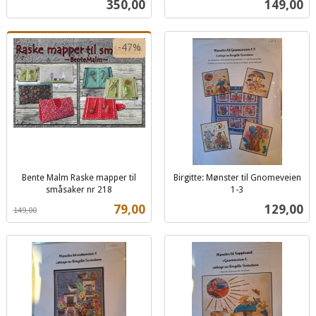
Pris
Pris
350,00
149,00
mva.
-47%
Bente Malm Raske mapper til
Birgitte: Mønster til Gnomeveien
småsaker nr 218
1-3
Rabatt
inkl.
inkl.
Tilbud
Pris
79,00
129,00
149,00
mva.
mva.