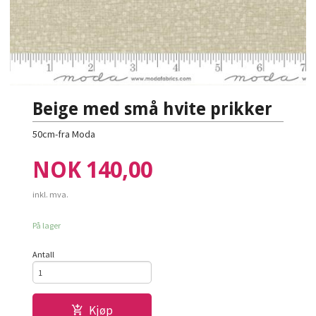
Beige med små hvite prikker
50cm-fra Moda
Pris
NOK
140,00
inkl. mva.
På lager
Antall
Kjøp