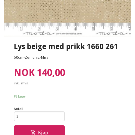
Lys beige med prikk 1660 261
50cm-Zen chic-Mira
Pris
NOK
140,00
inkl. mva.
På lager
Antall
Kjøp