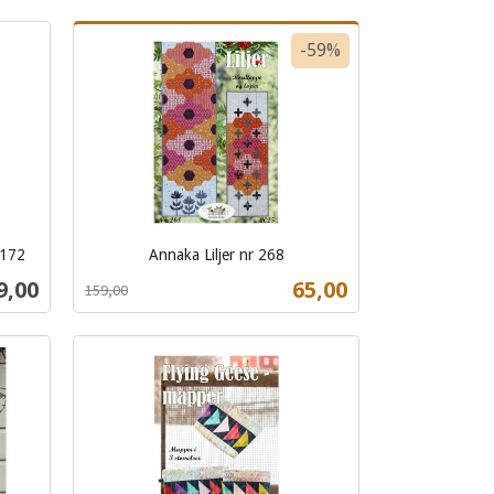
Kjøp
-59%
 172
Annaka Liljer nr 268
Rabatt
inkl.
s
Tilbud
9,00
65,00
159,00
mva.
Kjøp