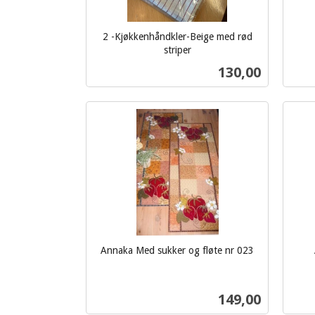
2 -Kjøkkenhåndkler-Beige med rød
inkl.
striper
inkl.
mva.
Pris
130,00
mva.
Kjøp
Annaka Med sukker og fløte nr 023
inkl.
inkl.
mva.
mva.
Pris
149,00