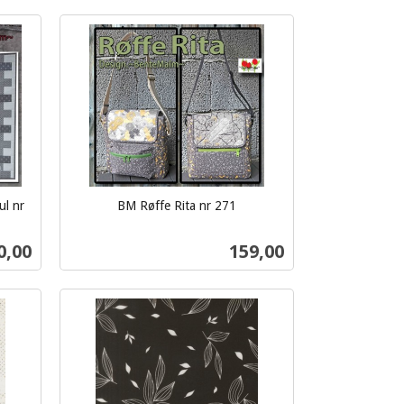
Kjøp
ul nr
BM Røffe Rita nr 271
inkl.
mva.
s
Pris
0,00
159,00
Kjøp