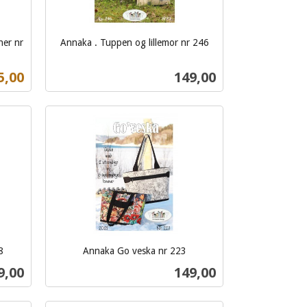
ner nr
Annaka . Tuppen og lillemor nr 246
inkl.
mva.
ilbud
Pris
5,00
149,00
Kjøp
8
Annaka Go veska nr 223
inkl.
s
Pris
9,00
149,00
mva.