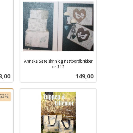
Kjøp
Annaka Søte skrin og nattbordbrikker
nr 112
inkl.
ris
Pris
8,00
149,00
mva.
Kjøp
-53%