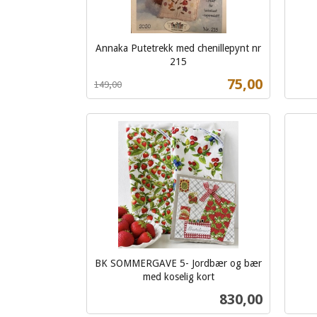
Annaka Putetrekk med chenillepynt nr
inkl.
215
Rabatt
inkl.
mva.
Tilbud
75,00
149,00
mva.
Kjøp
BK SOMMERGAVE 5- Jordbær og bær
inkl.
med koselig kort
inkl.
mva.
Pris
830,00
mva.