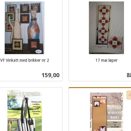
Kjøp
Kjøp
VF Vinkatt med brikker nr 2
17 mai løper
inkl.
mva.
Pris
P
159,00
8
Kjøp
Kjøp