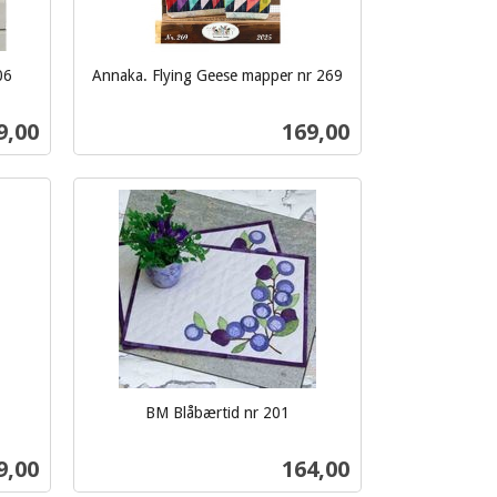
06
Annaka. Flying Geese mapper nr 269
inkl.
mva.
s
Pris
9,00
169,00
Kjøp
BM Blåbærtid nr 201
inkl.
mva.
s
Pris
9,00
164,00