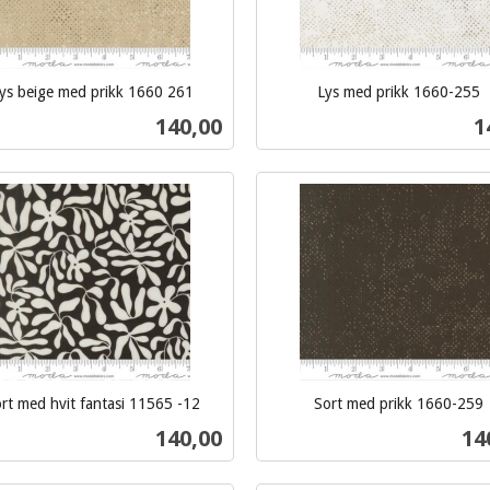
ys beige med prikk 1660 261
Lys med prikk 1660-255
inkl.
Pris
P
140,00
1
mva.
Kjøp
Kjøp
rt med hvit fantasi 11565 -12
Sort med prikk 1660-259
inkl.
Pris
Pri
140,00
14
mva.