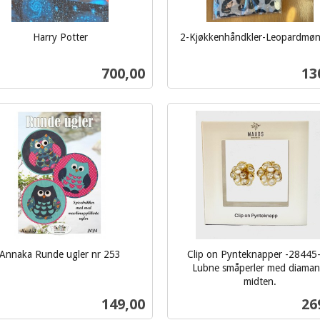
Harry Potter
2-Kjøkkenhåndkler-Leopardmøn
inkl.
mva.
Pris
Pri
700,00
13
Kjøp
Kjøp
Annaka Runde ugler nr 253
Clip on Pynteknapper -28445-
Lubne småperler med diamant
midten.
inkl.
Pris
Pri
149,00
26
mva.