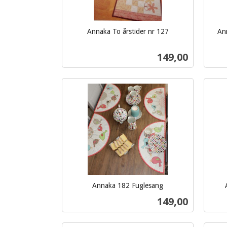
Annaka To årstider nr 127
An
inkl.
inkl.
mva.
mva.
Pris
149,00
Kjøp
Annaka 182 Fuglesang
inkl.
inkl.
Pris
149,00
mva.
mva.