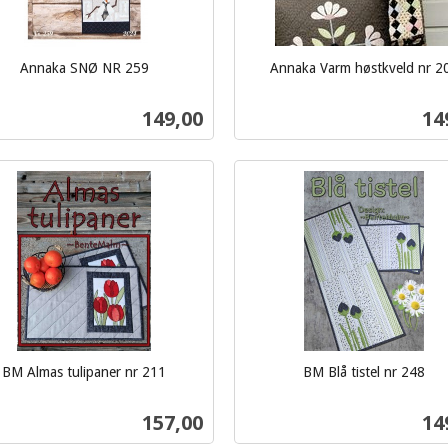
Annaka SNØ NR 259
Annaka Varm høstkveld nr 2
inkl.
mva.
Pris
Pri
149,00
14
Kjøp
Kjøp
BM Almas tulipaner nr 211
BM Blå tistel nr 248
inkl.
mva.
Pris
Pri
157,00
14