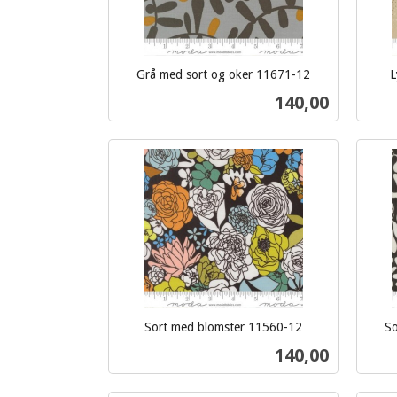
Grå med sort og oker 11671-12
L
inkl.
inkl.
Pris
140,00
mva.
mva.
Kjøp
Sort med blomster 11560-12
So
inkl.
inkl.
Pris
140,00
mva.
mva.