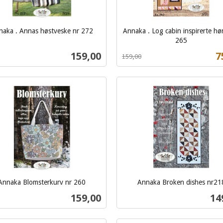
naka . Annas høstveske nr 272
Annaka . Log cabin inspirerte hø
265
Rabatt
inkl.
Pris
T
159,00
7
159,00
mva.
Kjøp
Kjøp
Annaka Blomsterkurv nr 260
Annaka Broken dishes nr21
inkl.
Pris
Pri
159,00
14
mva.