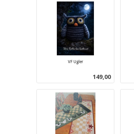
Kjøp
VF Ugler
inkl.
inkl.
mva.
mva.
Pris
149,00
Kjøp