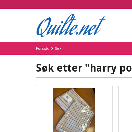
Gå
til
innholdet
Forside
Søk
Søk etter "harry po