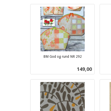
Kjøp
BM God og rund NR 292
inkl.
inkl.
mva.
mva.
Pris
149,00
Kjøp