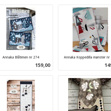
Kjøp
Kjøp
Annaka Blåtimen nr 274
Annaka Koppedilla mønster nr
inkl.
Pris
Pri
159,00
14
mva.
Kjøp
Kjøp