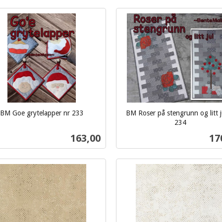
Kjøp
Kjøp
BM Goe grytelapper nr 233
BM Roser på stengrunn og litt j
234
inkl.
Pris
Pri
163,00
17
mva.
Kjøp
Kjøp