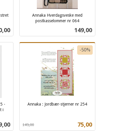
stret
Annaka Hverdagsveske med
postkasselommer nr 064
inkl.
s
Pris
0,00
149,00
mva.
Kjøp
-50%
5 -
Annaka : Jordbær-stjerner nr 254
Rabatt
inkl.
 i
mva.
s
Tilbud
9,00
75,00
149,00