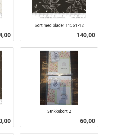
Sort med blader 11561-12
inkl.
ris
Pris
4,00
140,00
mva.
Kjøp
Strikkekort 2
inkl.
s
Pris
0,00
60,00
mva.