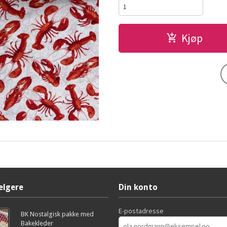
Kjøp
elgere
Din konto
E-postadresse
BK Nostalgisk pakke med
Bakekleder