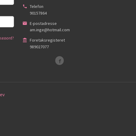
Telefon
90157864
E-postadresse
am.inge@hotmail.com
passord?
Foretaksregisteret
989027077
ev