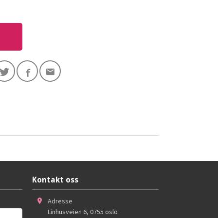
Kontakt oss
Adresse
Linhusveien 6
,
0755
oslo