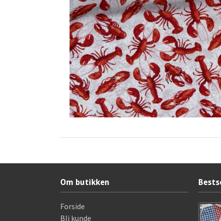
Om butikken
Bests
Forside
Bli kunde