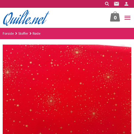
Gå
til
innholdet
0
Forside
Stoffer
Røde