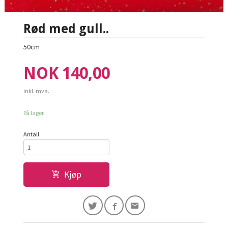
Rød med gull..
50cm
Pris
NOK
140,00
inkl. mva.
På lager
Antall
Kjøp