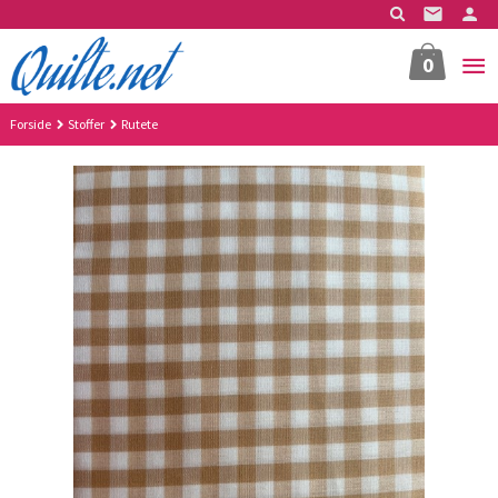
Gå
til
innholdet
0
Forside
Stoffer
Rutete