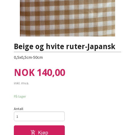
Beige og hvite ruter-Japansk
0,5x0,5cm-50cm
Pris
NOK
140,00
inkl. mva.
På lager
Antall
Kjøp