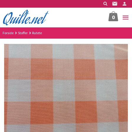
Gå
til
innholdet
0
Forside
Stoffer
Rutete