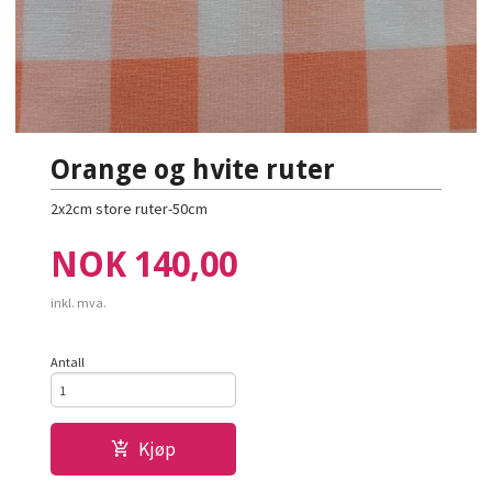
Orange og hvite ruter
2x2cm store ruter-50cm
Pris
NOK
140,00
inkl. mva.
Antall
Kjøp