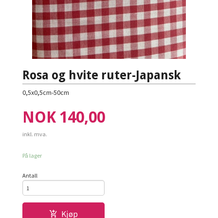
Rosa og hvite ruter-Japansk
0,5x0,5cm-50cm
Pris
NOK
140,00
inkl. mva.
På lager
Antall
Kjøp