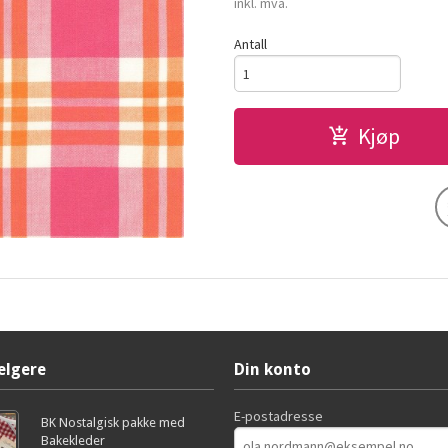
inkl. mva.
Antall
Kjøp
elgere
Din konto
E-postadresse
BK Nostalgisk pakke med
Bakekleder