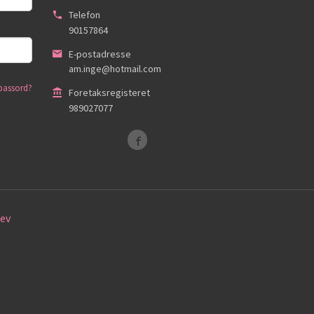
Telefon
90157864
E-postadresse
am.inge@hotmail.com
passord?
Foretaksregisteret
989027077
ev