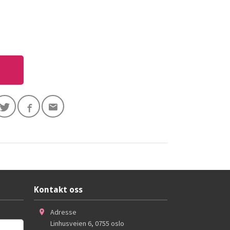
Kontakt oss
Adresse
Linhusveien 6
,
0755
oslo