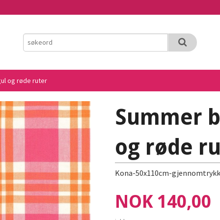
l og røde ruter
Summer br
og røde r
Kona-50x110cm-gjennomtrykk
Pris
NOK
140,00