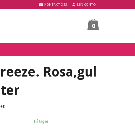
KONTAKT OSS
MIN KONTO
0
eeze. Rosa,gul
uter
et
På lager