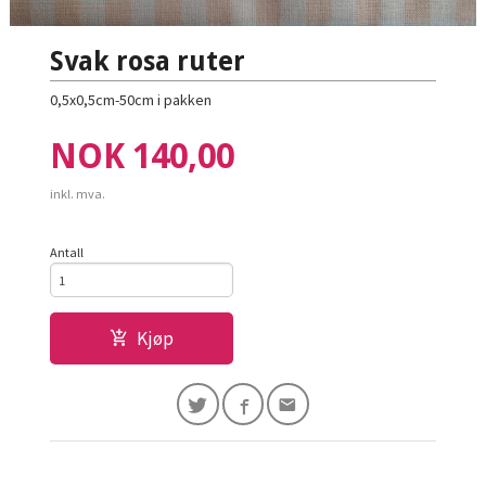
Svak rosa ruter
0,5x0,5cm-50cm i pakken
Pris
NOK
140,00
inkl. mva.
Antall
Kjøp