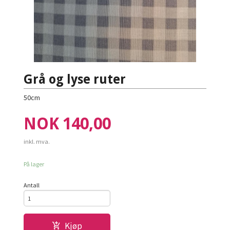
Grå og lyse ruter
50cm
Pris
NOK
140,00
inkl. mva.
På lager
Antall
Kjøp