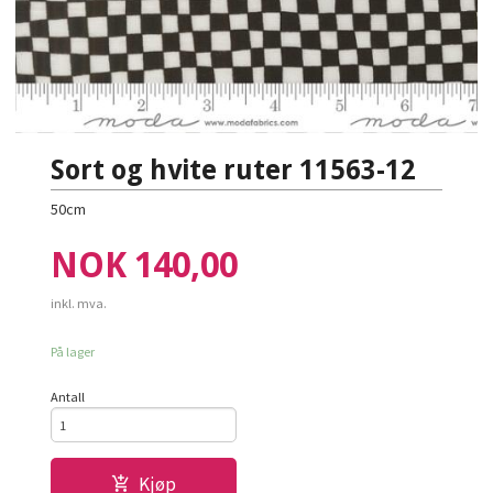
Sort og hvite ruter 11563-12
50cm
Pris
NOK
140,00
inkl. mva.
På lager
Antall
Kjøp