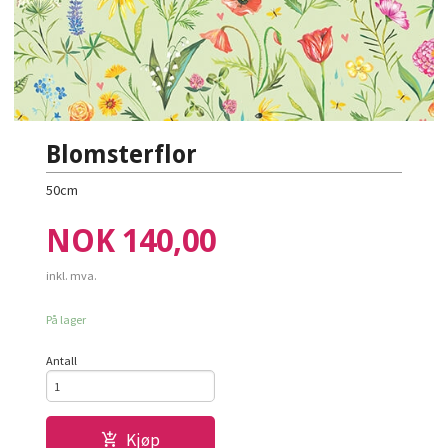
Blomsterflor
50cm
Pris
NOK
140,00
inkl. mva.
På lager
Antall
Kjøp