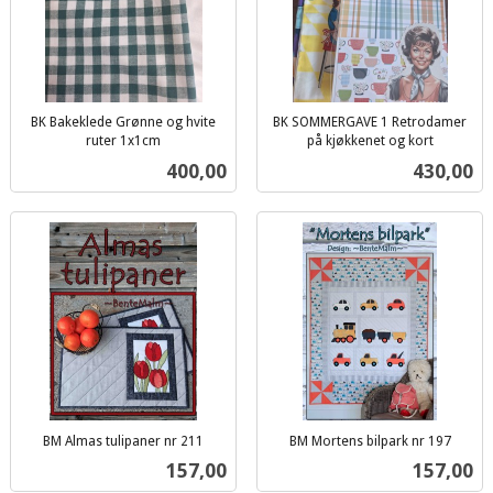
BK Bakeklede Grønne og hvite
BK SOMMERGAVE 1 Retrodamer
ruter 1x1cm
på kjøkkenet og kort
inkl.
inkl.
Pris
Pris
400,00
430,00
mva.
mva.
BM Almas tulipaner nr 211
BM Mortens bilpark nr 197
inkl.
inkl.
Pris
Pris
157,00
157,00
mva.
mva.