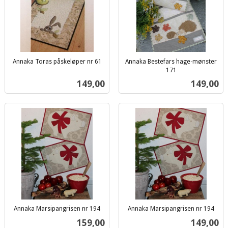
Annaka Toras påskeløper nr 61
Annaka Bestefars hage-mønster
inkl.
171
inkl.
mva.
Pris
Pris
149,00
149,00
mva.
Annaka Marsipangrisen nr 194
Annaka Marsipangrisen nr 194
inkl.
inkl.
Pris
Pris
159,00
149,00
mva.
mva.