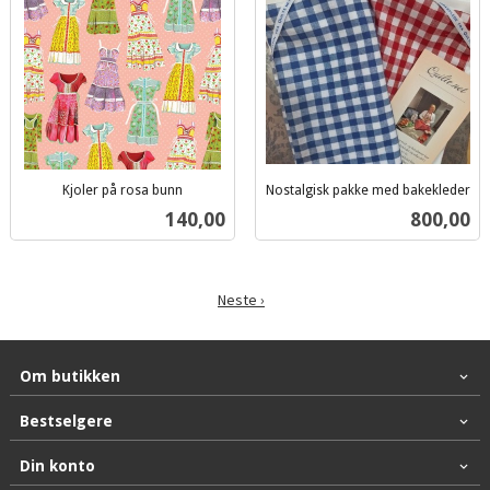
Kjoler på rosa bunn
Nostalgisk pakke med bakekleder
inkl.
inkl.
Pris
Pris
140,00
800,00
mva.
mva.
Neste ›
Om butikken
Bestselgere
Din konto