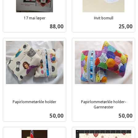
17 mai løper
Hvit bomull
inkl.
inkl.
Pris
Pris
88,00
25,00
mva.
mva.
Papirlommetørkle holder
Papirlommetørkle holder-
inkl.
Garnnøster
inkl.
mva.
Pris
Pris
50,00
50,00
mva.