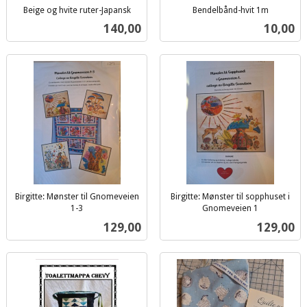
Beige og hvite ruter-Japansk
Bendelbånd-hvit 1m
inkl.
inkl.
Pris
Pris
140,00
10,00
mva.
mva.
Birgitte: Mønster til Gnomeveien
Birgitte: Mønster til sopphuset i
1-3
Gnomeveien 1
inkl.
inkl.
Pris
Pris
129,00
129,00
mva.
mva.