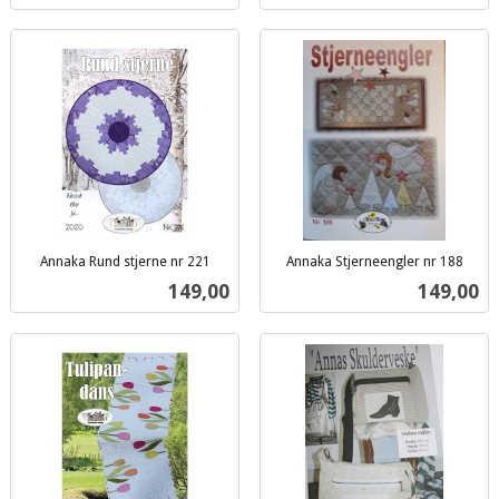
Annaka Rund stjerne nr 221
Annaka Stjerneengler nr 188
inkl.
inkl.
Pris
Pris
149,00
149,00
mva.
mva.