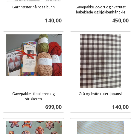
Garnnøster på rosa bunn
Gavepakke 2-Sort og hvitrutet
inkl.
bakeklede og kjøkkenhåndkle
inkl.
mva.
Pris
Pris
140,00
450,00
mva.
Gavepakke til bakeren og
Grå og hvite ruter-Japansk
inkl.
strikkeren
inkl.
mva.
Pris
Pris
699,00
140,00
mva.