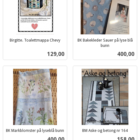
Birgitte. Toalettmappa Chevy
BK Bakekleder Sauer på lyse blå
inkl.
bunn
inkl.
mva.
Pris
Pris
129,00
400,00
mva.
BK Markblomster på lyseblå bunn
BM Aske og betong nr 164
inkl.
inkl.
Pris
Pris
400,00
158,00