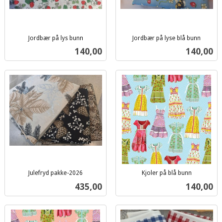
Jordbær på lys bunn
Jordbær på lyse blå bunn
inkl.
inkl.
Pris
Pris
140,00
140,00
mva.
mva.
Julefryd pakke-2026
Kjoler på blå bunn
inkl.
inkl.
Pris
Pris
435,00
140,00
mva.
mva.