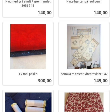
Hvit med grå skrift Paper hamlet
Hvite hjerter på rød bunn
inkl.
39567 11
inkl.
mva.
Pris
Pris
140,00
140,00
mva.
17 mai pakke
Annaka mønster Vinterhvit nr 147
inkl.
inkl.
Pris
Pris
300,00
149,00
mva.
mva.