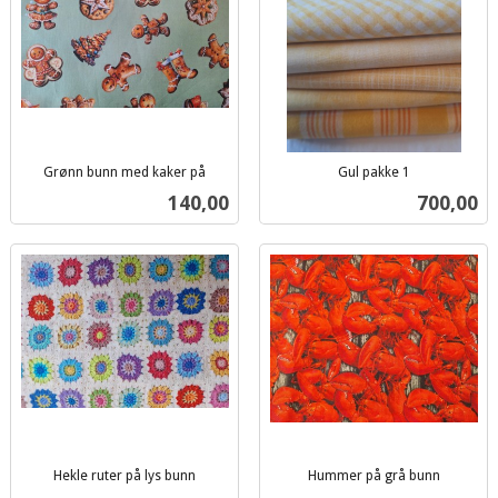
Grønn bunn med kaker på
Gul pakke 1
inkl.
inkl.
Pris
Pris
140,00
700,00
mva.
mva.
Hekle ruter på lys bunn
Hummer på grå bunn
inkl.
inkl.