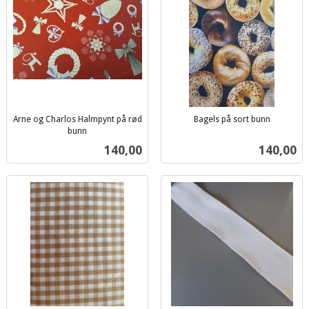
Arne og Charlos Halmpynt på rød
Bagels på sort bunn
inkl.
bunn
inkl.
mva.
Pris
Pris
140,00
140,00
mva.