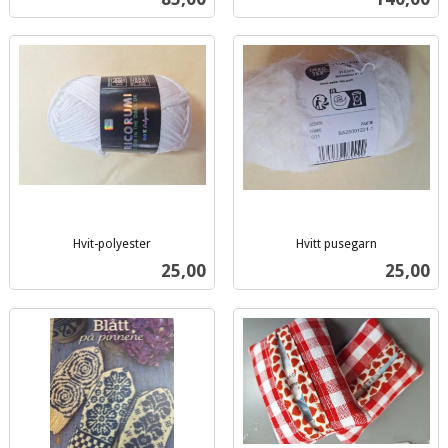
mva.
mva.
Hvit-polyester
Hvitt pusegarn
inkl.
inkl.
Pris
Pris
25,00
25,00
mva.
mva.