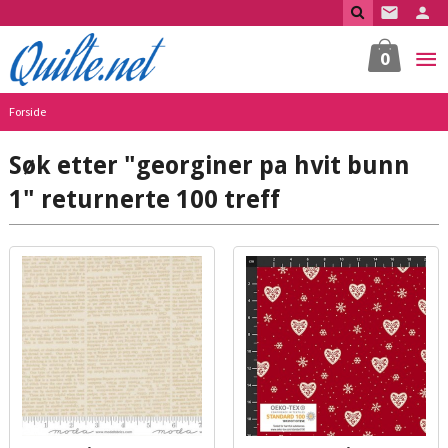
Gå
til
innholdet
0
Forside
Søk etter "georginer pa hvit bunn
1" returnerte 100 treff