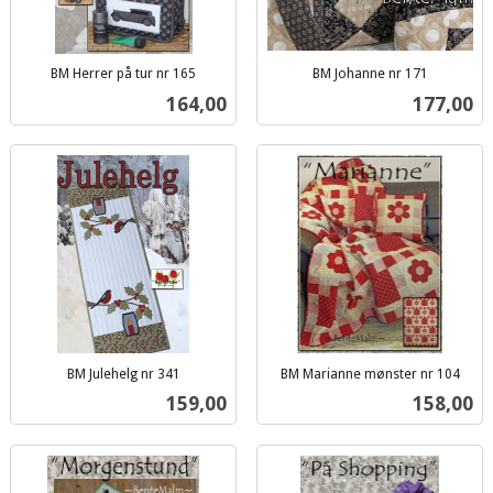
BM Herrer på tur nr 165
BM Johanne nr 171
inkl.
inkl.
Pris
Pris
164,00
177,00
mva.
mva.
BM Julehelg nr 341
BM Marianne mønster nr 104
inkl.
inkl.
Pris
Pris
159,00
158,00
mva.
mva.