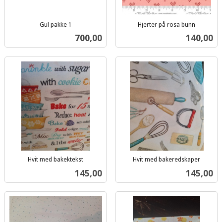
Gul pakke 1
Hjerter på rosa bunn
inkl.
inkl.
Pris
Pris
700,00
140,00
mva.
mva.
Hvit med bakektekst
Hvit med bakeredskaper
inkl.
inkl.
Pris
Pris
145,00
145,00
mva.
mva.