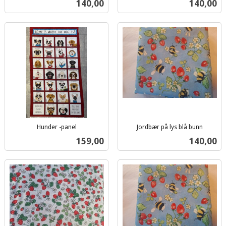
Pris
Pris
140,00
140,00
mva.
mva.
Hunder -panel
Jordbær på lys blå bunn
inkl.
inkl.
Pris
Pris
159,00
140,00
mva.
mva.