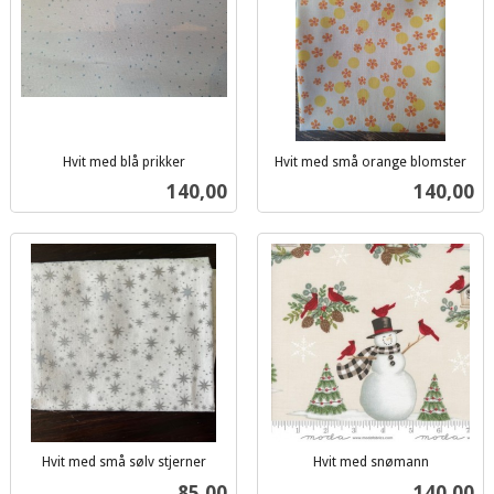
Hvit med blå prikker
Hvit med små orange blomster
inkl.
inkl.
Pris
Pris
140,00
140,00
mva.
mva.
Hvit med små sølv stjerner
Hvit med snømann
inkl.
inkl.
Pris
Pris
85,00
140,00