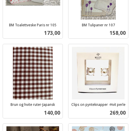
BM Toalettveske Paris nr 105
BM Tulipaner nr 107
inkl.
inkl.
Pris
Pris
173,00
158,00
mva.
mva.
Brun og hvite ruter-Japansk
Clips on pynteknapper -Hvit perle
inkl.
inkl.
Pris
Pris
140,00
269,00
mva.
mva.