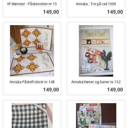
VF Mønster - Påskevotten nr 15
Annaka . Tre på rad 1009
inkl.
inkl.
Pris
Pris
149,00
149,00
mva.
mva.
Annaka Påskefrokost nr 148
Annaka:Høner og haner nr 152
inkl.
inkl.
Pris
Pris
149,00
149,00
mva.
mva.