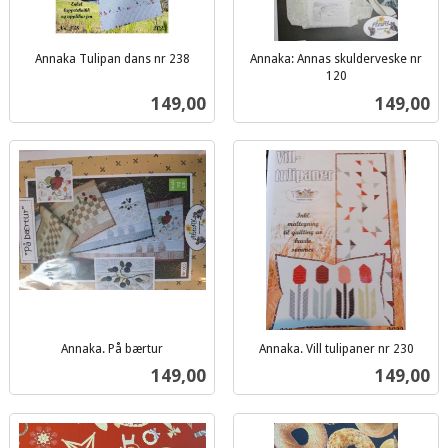
Annaka Tulipan dans nr 238
Annaka: Annas skulderveske nr
inkl.
120
inkl.
mva.
Pris
Pris
149,00
149,00
mva.
Annaka. På bærtur
Annaka. Vill tulipaner nr 230
inkl.
inkl.
Pris
Pris
149,00
149,00
mva.
mva.