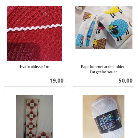
Hvit kroklisse 1m
Papirlommetørkle holder-
inkl.
Fargerike sauer
inkl.
mva.
Pris
Pris
19,00
50,00
mva.