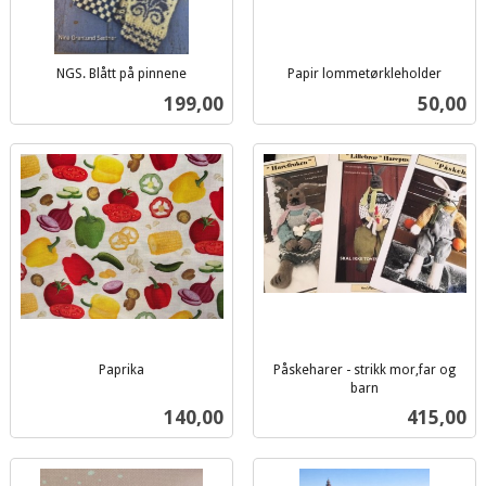
NGS. Blått på pinnene
Papir lommetørkleholder
inkl.
inkl.
Pris
Pris
199,00
50,00
mva.
mva.
Paprika
Påskeharer - strikk mor,far og
inkl.
barn
inkl.
mva.
Pris
Pris
140,00
415,00
mva.