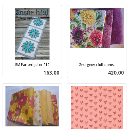
BM Pariserhjul nr 219
Georginer i full blomst
inkl.
inkl.
Pris
Pris
163,00
420,00
mva.
mva.