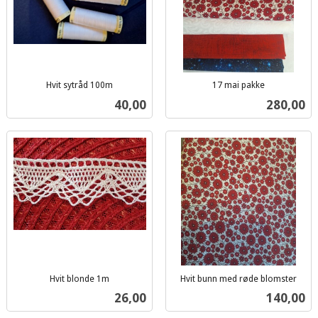
Hvit sytråd 100m
17 mai pakke
inkl.
inkl.
Pris
Pris
40,00
280,00
mva.
mva.
Hvit blonde 1m
Hvit bunn med røde blomster
inkl.
inkl.
Pris
Pris
26,00
140,00
mva.
mva.