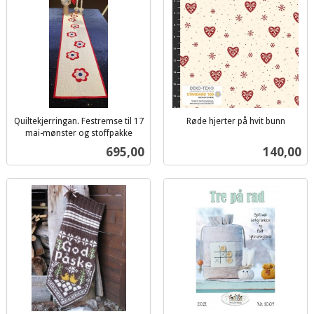
Quiltekjerringan. Festremse til 17
Røde hjerter på hvit bunn
inkl.
mai-mønster og stoffpakke
inkl.
mva.
Pris
Pris
695,00
140,00
mva.