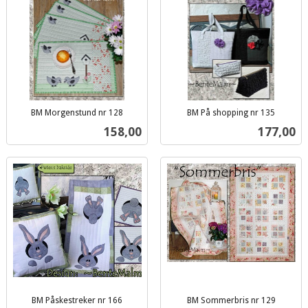
BM Morgenstund nr 128
BM På shopping nr 135
inkl.
inkl.
Pris
Pris
158,00
177,00
mva.
mva.
BM Påskestreker nr 166
BM Sommerbris nr 129