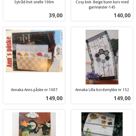
Sytråd-hvit snelle 100m
Cosy knit- Beige bunn kurv med
inkl.
garnnøster-145
inkl.
mva.
Pris
Pris
39,00
140,00
mva.
Annaka Anns påske nr 1007
Annaka Lilla bordsmykke nr 152
inkl.
inkl.
Pris
Pris
149,00
149,00
mva.
mva.