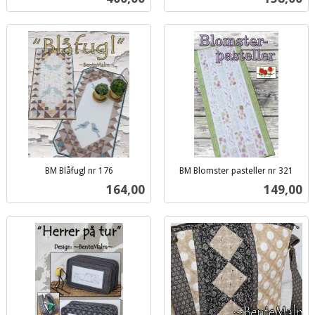
mva.
mva.
BM Blåfugl nr 176
BM Blomster pasteller nr 321
inkl.
inkl.
Pris
Pris
164,00
149,00
mva.
mva.