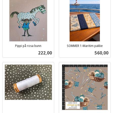
Pippi på rosa bunn
SOMMER 1-Maritim pakke
inkl.
inkl.
Pris
Pris
222,00
560,00
mva.
mva.