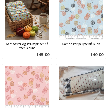
Garnnøster og strikkepinner på
Garnnøster på lyse blå bunn
inkl.
lyseblå bunn
inkl.
mva.
Pris
Pris
145,00
140,00
mva.