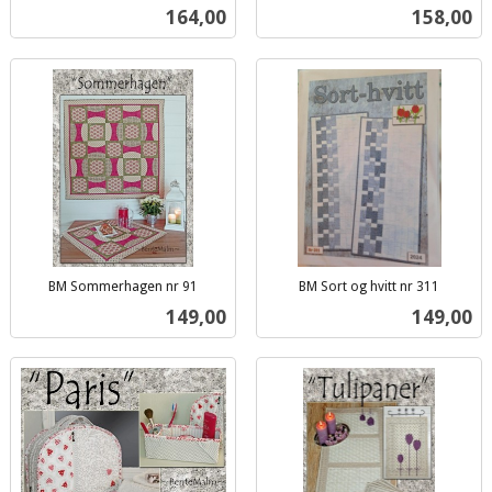
inkl.
inkl.
Pris
Pris
164,00
158,00
mva.
mva.
BM Sommerhagen nr 91
BM Sort og hvitt nr 311
inkl.
inkl.
Pris
Pris
149,00
149,00
mva.
mva.