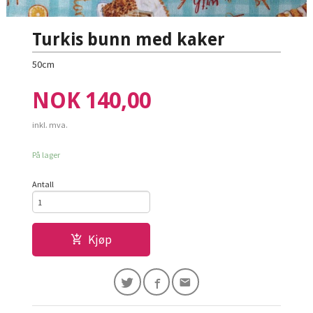
Turkis bunn med kaker
50cm
Pris
NOK
140,00
inkl. mva.
På lager
Antall
Kjøp