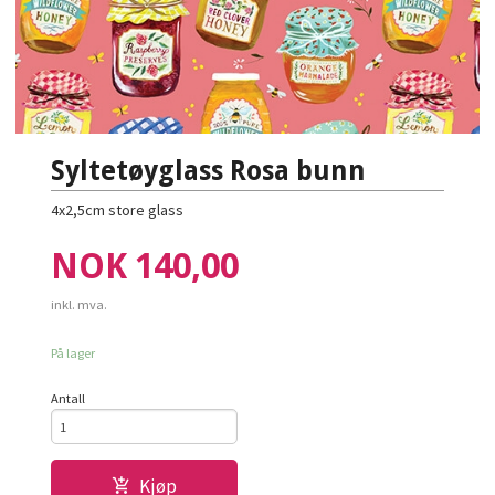
Syltetøyglass Rosa bunn
4x2,5cm store glass
Pris
NOK
140,00
inkl. mva.
På lager
Antall
Kjøp