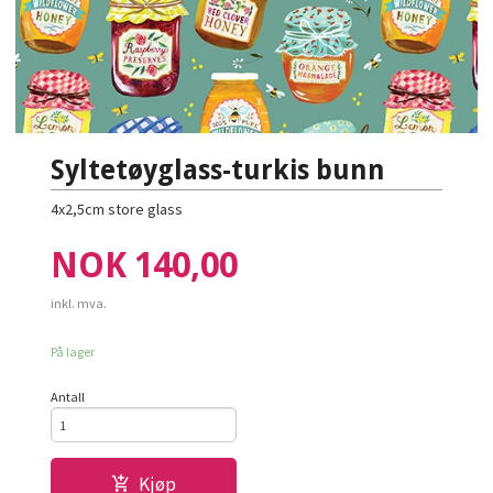
Syltetøyglass-turkis bunn
4x2,5cm store glass
Pris
NOK
140,00
inkl. mva.
På lager
Antall
Kjøp