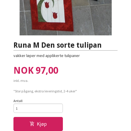
Runa M Den sorte tulipan
vakker løper med applikerte tulipaner
Pris
NOK
97,00
inkl. mva.
"Stor pågang, ekstra leveringstid, 2-4 uker"
Antall
Kjøp