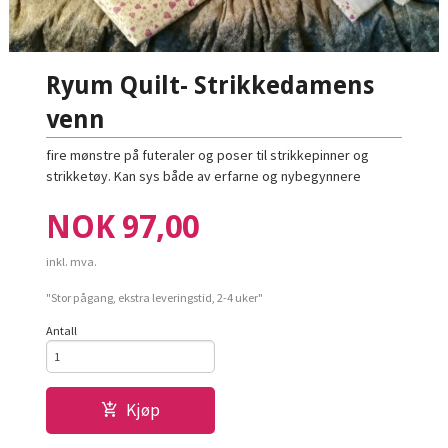
Ryum Quilt- Strikkedamens
venn
fire mønstre på futeraler og poser til strikkepinner og
strikketøy. Kan sys både av erfarne og nybegynnere
Pris
NOK
97,00
inkl. mva.
"Stor pågang, ekstra leveringstid, 2-4 uker"
Antall
Kjøp