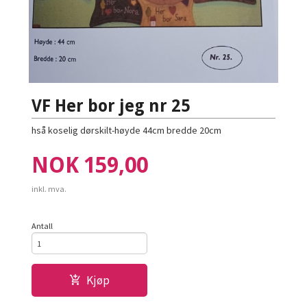
VF Her bor jeg nr 25
hså koselig dørskilt-høyde 44cm bredde 20cm
Pris
NOK
159,00
inkl. mva.
Antall
Kjøp