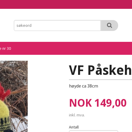
 nr 30
VF Påskeh
høyde ca 38cm
Pris
NOK
149,00
inkl. mva.
Antall