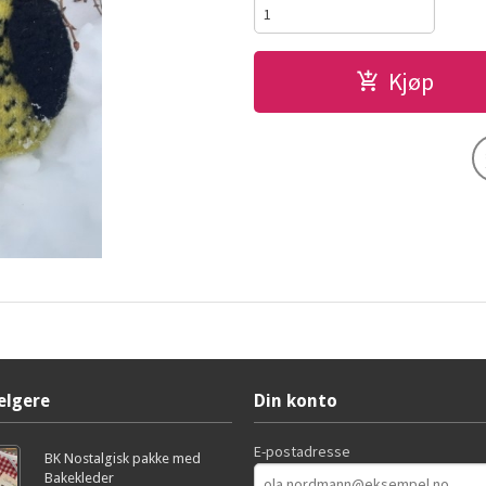
Kjøp
elgere
Din konto
E-postadresse
BK Nostalgisk pakke med
Bakekleder