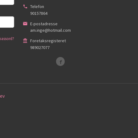
Telefon
90157864
E-postadresse
am.inge@hotmail.com
passord?
Foretaksregisteret
989027077
ev