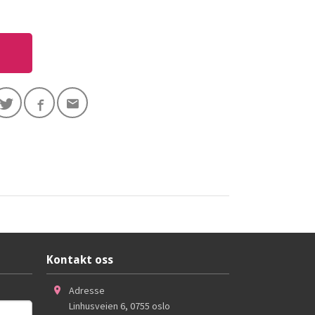
Kontakt oss
Adresse
Linhusveien 6
,
0755
oslo