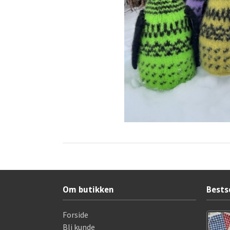
Om butikken
Bests
Forside
Bli kunde