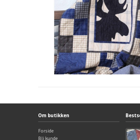
Om butikken
Bests
Forside
Bli kunde