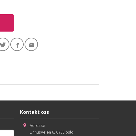
Kontakt oss
Adresse
Linhusveien 6
,
0755
oslo