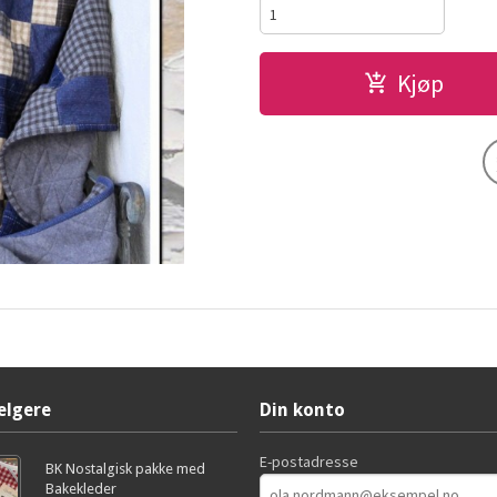
Kjøp
elgere
Din konto
E-postadresse
BK Nostalgisk pakke med
Bakekleder