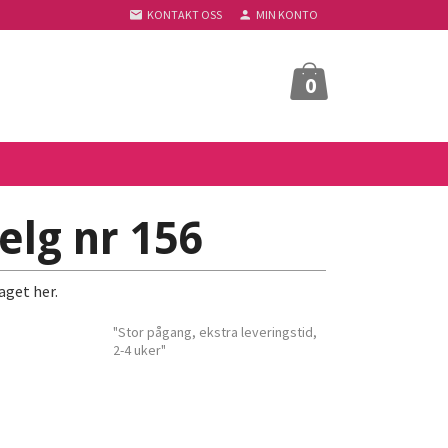
KONTAKT OSS
MIN KONTO
0
elg nr 156
aget her.
"Stor pågang, ekstra leveringstid,
2-4 uker"