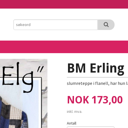
BM Erling 
slumreteppe i flanell, har hun l
Pris
NOK
173,00
inkl. mva.
Antall