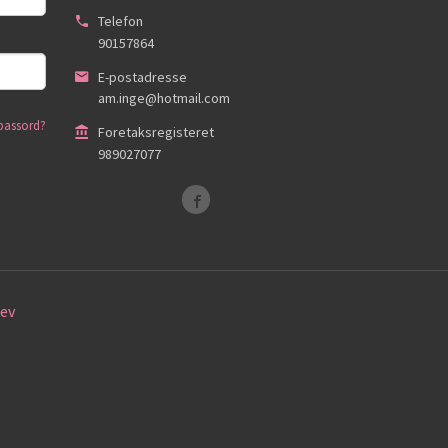
Telefon
90157864
E-postadresse
am.inge@hotmail.com
passord?
Foretaksregisteret
989027077
ev