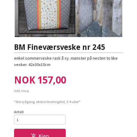
BM Fineværsveske nr 245
enkel sommerveske rask å sy. mønster på nesten to like
vesker. 42x30x10cm
Pris
NOK
157,00
inkl. mva.
"Stor pågang, ekstra leveringstid, 2-4 uker"
Antall
Kjøp