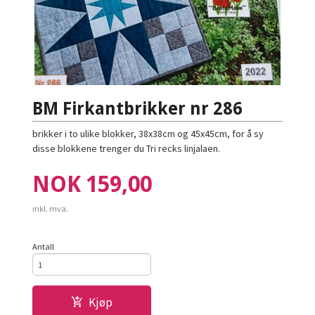
BM Firkantbrikker nr 286
brikker i to ulike blokker, 38x38cm og 45x45cm, for å sy
disse blokkene trenger du Tri recks linjalaen.
Pris
NOK
159,00
inkl. mva.
Antall
Kjøp