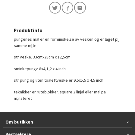
Produktinfo
pungenes mal er en forminskelse av vesken og er laget p[
samme m[te
str veske. 33cmx28cm x 12,5cm
sminkepung> 8x4,1,2 x 4 inch
str pung og liten toalettveske er 9,5x5,5 x 4,5 inch
teknikker er ruteblokker. square 2 linjal eller mal pa
m;nsteret
Om butikken
Bestselgere