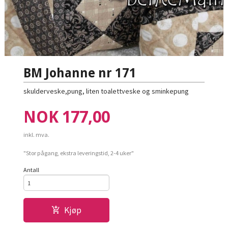
BM Johanne nr 171
skulderveske,pung, liten toalettveske og sminkepung
Pris
NOK
177,00
inkl. mva.
"Stor pågang, ekstra leveringstid, 2-4 uker"
Antall
Kjøp