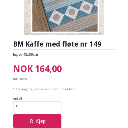
BM Kaffe med fløte nr 149
løper 42x99cm
Pris
NOK
164,00
inkl. mva.
"Stor pågang, ekstra leveringstid, 2-4 uker"
Antall
Kjøp