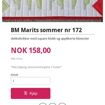
BM Marits sommer nr 172
dekkebrikker med square blokk og applikerte blomster
Pris
NOK
158,00
inkl. mva.
"Stor pågang, ekstra leveringstid, 2-4 uker"
Antall
Kjøp