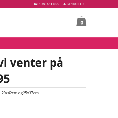
KONTAKT OSS
MIN KONTO
0
i venter på
95
tr. 29x42cm og25x37cm