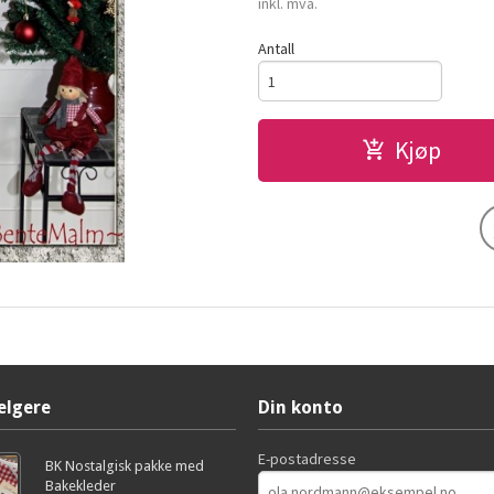
inkl. mva.
Antall
Kjøp
elgere
Din konto
E-postadresse
BK Nostalgisk pakke med
Bakekleder