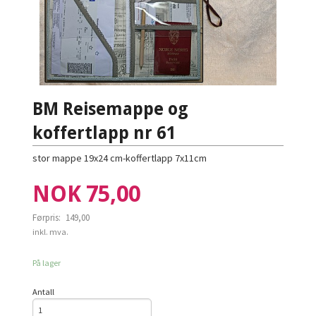
BM Reisemappe og
koffertlapp nr 61
stor mappe 19x24 cm-koffertlapp 7x11cm
Tilbud
NOK
75,00
Førpris:
149,00
Rabatt
inkl. mva.
På lager
Antall