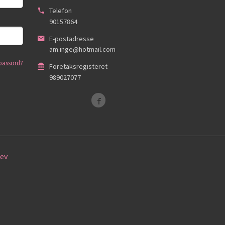
Telefon
90157864
E-postadresse
am.inge@hotmail.com
passord?
Foretaksregisteret
989027077
ev