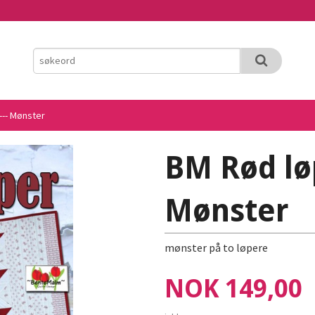
--- Mønster
BM Rød løp
Mønster
mønster på to løpere
Pris
NOK
149,00