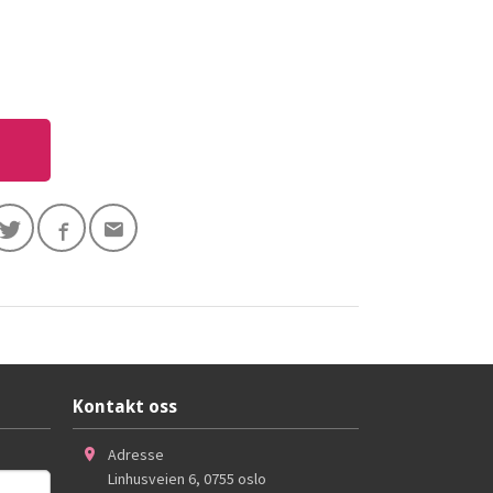
Kontakt oss
Adresse
Linhusveien 6
,
0755
oslo