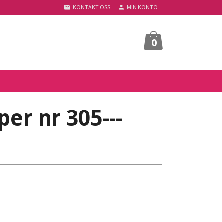
KONTAKT OSS
MIN KONTO
0
er nr 305---