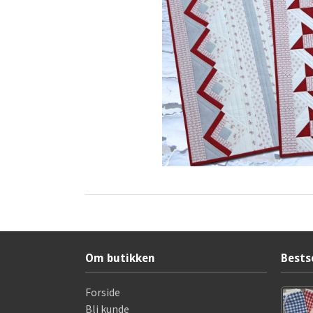
Om butikken
Bests
Forside
Bli kunde