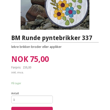
BM Runde pyntebrikker 337
lekre brikker-broder eller appliker
Tilbud
NOK
75,00
Førpris:
159,00
Rabatt
inkl. mva.
På lager
Antall