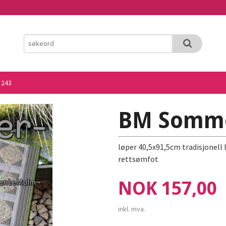
 243
BM Somme
løper 40,5x91,5cm tradisjonell 
rettsømfot
Pris
NOK
157,00
inkl. mva.