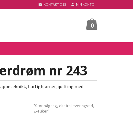
KONTAKT OSS
MIN KONTO
0
rdrøm nr 243
lappeteknikk, hurtighjørner, quilting med
"Stor pågang, ekstra leveringstid,
2-4 uker"