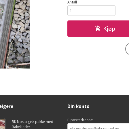
Antall
Kjøp
elgere
Din konto
E-postadresse
BK Nostalgisk pakke med
Bakekleder