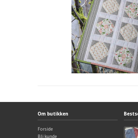
Om butikken
Bests
Forside
Bli kunde