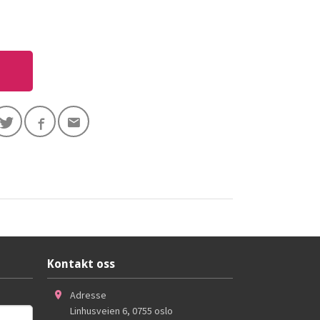
Kontakt oss
Adresse
Linhusveien 6
,
0755
oslo