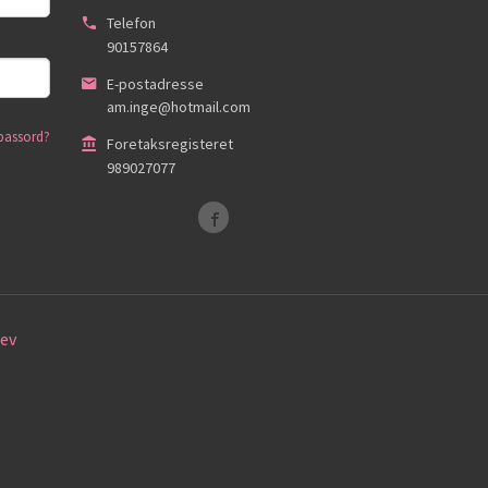
Telefon
90157864
E-postadresse
am.inge@hotmail.com
passord?
Foretaksregisteret
989027077
ev