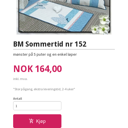
BM Sommertid nr 152
mønster på 5 puter og en enkel løper
Pris
NOK
164,00
inkl. mva.
"Stor pågang, ekstra leveringstid, 2-4 uker"
Antall
Kjøp