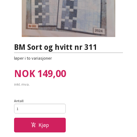
BM Sort og hvitt nr 311
løper i to variasjoner
Pris
NOK
149,00
inkl. mva.
Antall
Kjøp