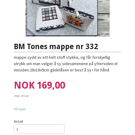
BM Tones mappe nr 332
mappe sydd av ett helt stoff stykke, og får forskjellig
utrykk om man velger å sy sidesømmene på yttersiden el
innsiden.28x18x9cm glidelåsen er best å sy i for hånd.
Pris
NOK
169,00
inkl. mva.
På lager
Antall