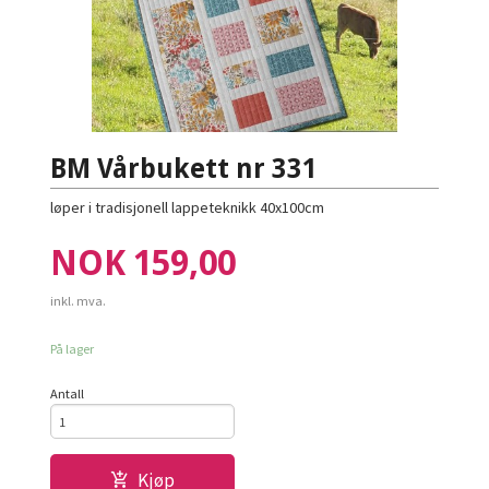
BM Vårbukett nr 331
løper i tradisjonell lappeteknikk 40x100cm
Pris
NOK
159,00
inkl. mva.
På lager
Antall
Kjøp