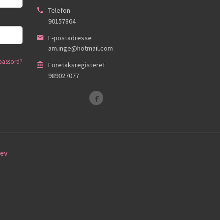
Telefon
90157864
E-postadresse
am.inge@hotmail.com
passord?
Foretaksregisteret
989027077
ev