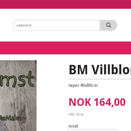
BM Villbl
løper 40x89cm
Pris
NOK
164,00
inkl. mva.
Antall