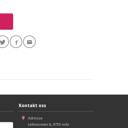
Kontakt oss
Adresse
Linhusveien 6
,
0755
oslo