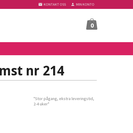
KONTAKT OSS
MIN KONTO
0
omst nr 214
"Stor pågang, ekstra leveringstid,
2-4 uker"