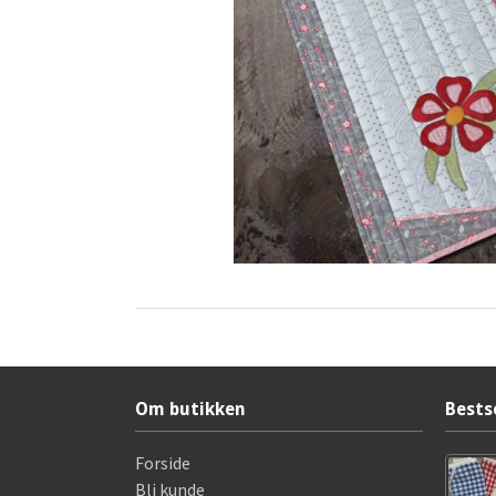
Om butikken
Bests
Forside
Bli kunde