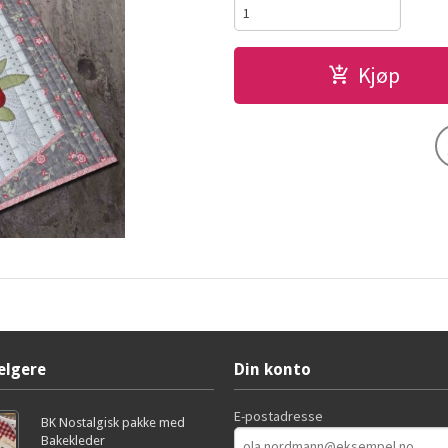
Kjøp
elgere
Din konto
E-postadresse
BK Nostalgisk pakke med
Bakekleder