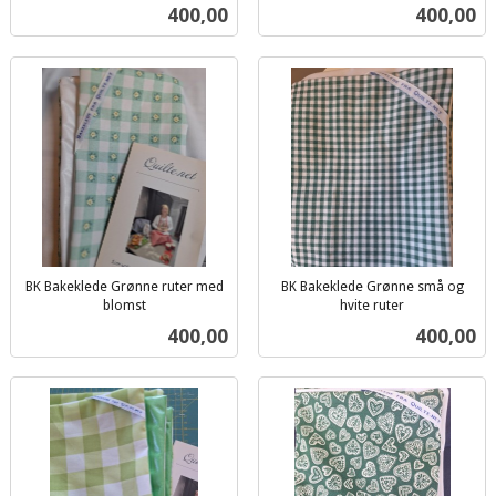
inkl.
mva.
Pris
Pris
400,00
400,00
mva.
BK Bakeklede Grønne ruter med
BK Bakeklede Grønne små og
blomst
hvite ruter
inkl.
inkl.
Pris
Pris
400,00
400,00
mva.
mva.