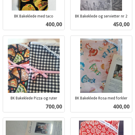
BK Bakeklede med taco
BK Bakeklede og servietter nr 2
inkl.
inkl.
Pris
Pris
400,00
450,00
mva.
mva.
BK Bakeklede Pizza og ruter
BK Bakeklede Rosa med forkler
inkl.
inkl.
Pris
Pris
700,00
400,00
mva.
mva.