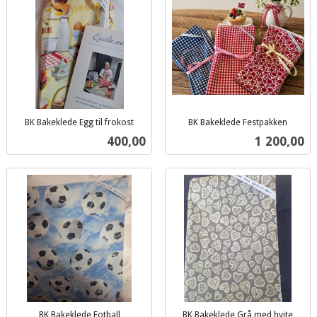
BK Bakeklede Egg til frokost
BK Bakeklede Festpakken
inkl.
inkl.
Pris
Pris
400,00
1 200,00
mva.
mva.
BK Bakeklede Fotball
BK Bakeklede Grå med hvite