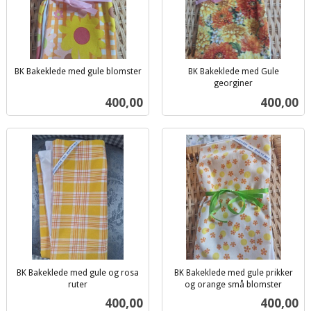
BK Bakeklede med gule blomster
BK Bakeklede med Gule
inkl.
georginer
inkl.
mva.
Pris
Pris
400,00
400,00
mva.
BK Bakeklede med gule og rosa
BK Bakeklede med gule prikker
ruter
og orange små blomster
inkl.
inkl.
Pris
Pris
400,00
400,00
mva.
mva.