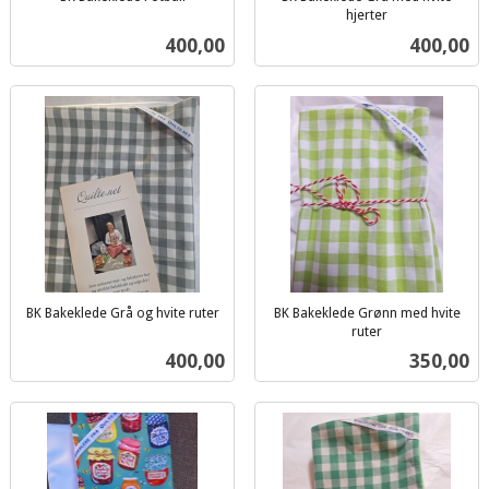
inkl.
hjerter
inkl.
mva.
Pris
Pris
400,00
400,00
mva.
BK Bakeklede Grå og hvite ruter
BK Bakeklede Grønn med hvite
inkl.
ruter
inkl.
mva.
Pris
Pris
400,00
350,00
mva.