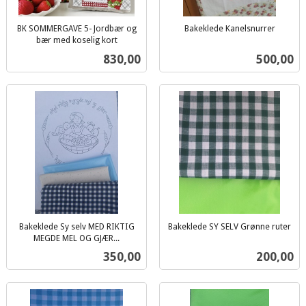
BK SOMMERGAVE 5- Jordbær og
Bakeklede Kanelsnurrer
inkl.
bær med koselig kort
inkl.
mva.
Pris
Pris
830,00
500,00
mva.
Bakeklede Sy selv MED RIKTIG
Bakeklede SY SELV Grønne ruter
inkl.
MEGDE MEL OG GJÆR...
inkl.
mva.
Pris
Pris
350,00
200,00
mva.