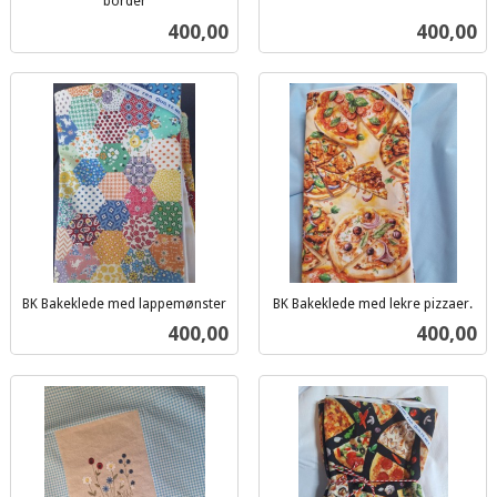
border
mva.
inkl.
Pris
Pris
400,00
400,00
mva.
BK Bakeklede med lappemønster
BK Bakeklede med lekre pizzaer.
inkl.
inkl.
Pris
Pris
400,00
400,00
mva.
mva.