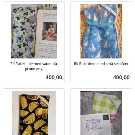
BK Bakeklede med sauer på
BK Bakeklede med små seilbåter
inkl.
grønn eng
inkl.
mva.
Pris
Pris
400,00
400,00
mva.