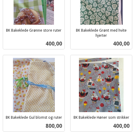
BK Bakeklede Grønne store ruter
BK Bakeklede Grønt med hvite
inkl.
hjerter
inkl.
mva.
Pris
Pris
400,00
400,00
mva.
BK Bakeklede Gul blomst og ruter
BK Bakeklede Høner som strikker
inkl.
inkl.
Pris
Pris
800,00
400,00
mva.
mva.