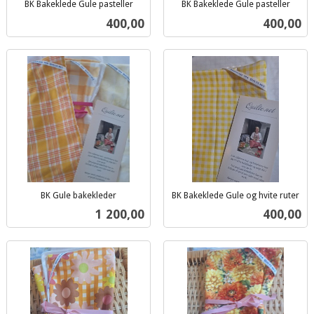
BK Bakeklede Gule pasteller
BK Bakeklede Gule pasteller
inkl.
inkl.
Pris
Pris
400,00
400,00
mva.
mva.
BK Gule bakekleder
BK Bakeklede Gule og hvite ruter
inkl.
inkl.
Pris
Pris
1 200,00
400,00
mva.
mva.