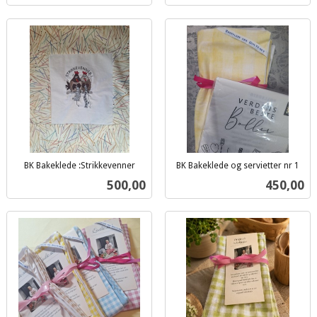
BK Bakeklede :Strikkevenner
BK Bakeklede og servietter nr 1
inkl.
inkl.
Pris
Pris
500,00
450,00
mva.
mva.