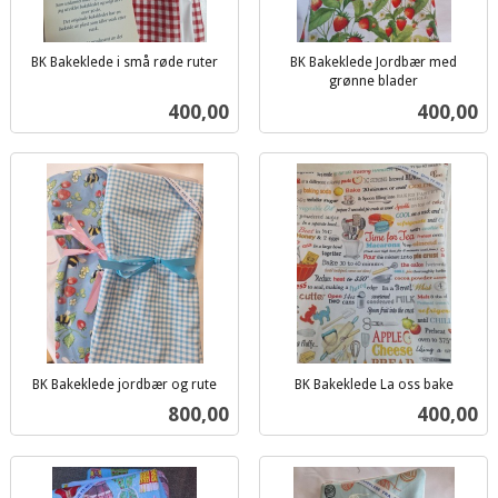
BK Bakeklede i små røde ruter
BK Bakeklede Jordbær med
inkl.
grønne blader
inkl.
mva.
Pris
Pris
400,00
400,00
mva.
BK Bakeklede jordbær og rute
BK Bakeklede La oss bake
inkl.
inkl.
Pris
Pris
800,00
400,00
mva.
mva.