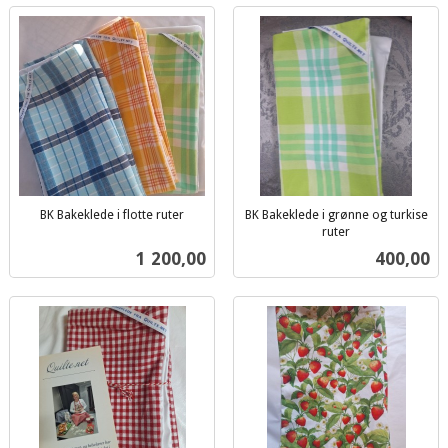
BK Bakeklede i flotte ruter
BK Bakeklede i grønne og turkise
inkl.
ruter
inkl.
mva.
Pris
Pris
1 200,00
400,00
mva.