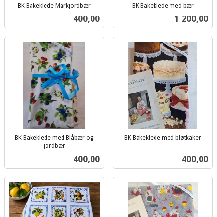
BK Bakeklede Markjordbær
BK Bakeklede med bær
inkl.
inkl.
Pris
Pris
400,00
1 200,00
mva.
mva.
BK Bakeklede med Blåbær og
BK Bakeklede med bløtkaker
inkl.
jordbær
inkl.
mva.
Pris
Pris
400,00
400,00
mva.