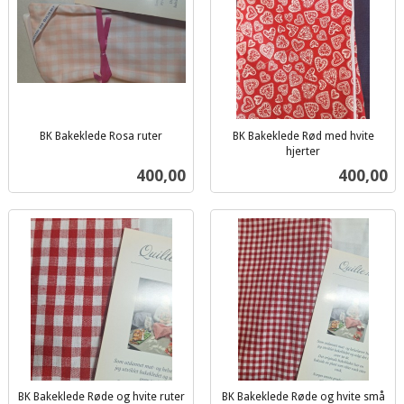
BK Bakeklede Rosa ruter
BK Bakeklede Rød med hvite
inkl.
hjerter
inkl.
mva.
Pris
Pris
400,00
400,00
mva.
BK Bakeklede Røde og hvite ruter
BK Bakeklede Røde og hvite små