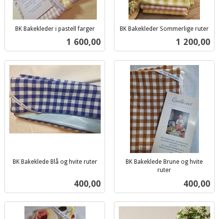
BK Bakekleder i pastell farger
BK Bakekleder Sommerlige ruter
inkl.
inkl.
Pris
Pris
1 600,00
1 200,00
mva.
mva.
BK Bakeklede Blå og hvite ruter
BK Bakeklede Brune og hvite
inkl.
ruter
inkl.
mva.
Pris
Pris
400,00
400,00
mva.