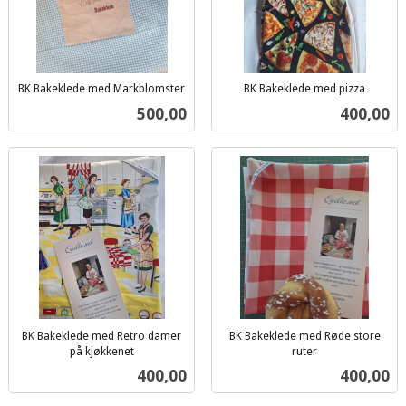
BK Bakeklede med Markblomster
BK Bakeklede med pizza
inkl.
inkl.
Pris
Pris
500,00
400,00
mva.
mva.
BK Bakeklede med Retro damer
BK Bakeklede med Røde store
på kjøkkenet
ruter
inkl.
inkl.
Pris
Pris
400,00
400,00
mva.
mva.