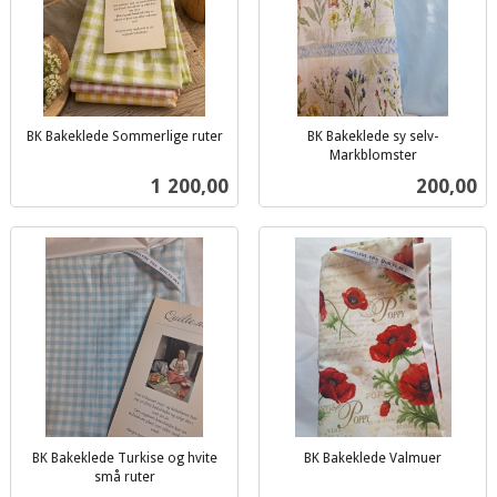
BK Bakeklede Sommerlige ruter
BK Bakeklede sy selv-
inkl.
Markblomster
inkl.
mva.
Pris
Pris
1 200,00
200,00
mva.
BK Bakeklede Turkise og hvite
BK Bakeklede Valmuer
inkl.
små ruter
inkl.
mva.