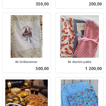
inkl.
mva.
Pris
Pris
350,00
200,00
mva.
BK Strikkevenner
BK .Maritim pakke
inkl.
inkl.
Pris
Pris
500,00
1 200,00
mva.
mva.