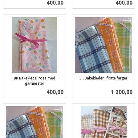
Pris
Pris
400,00
400,00
mva.
BK Bakeklede, rosa med
BK Bakekleder i flotte farger
inkl.
garnnøster
inkl.
mva.
Pris
Pris
400,00
1 200,00
mva.