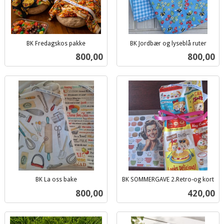
BK Fredagskos pakke
BK Jordbær og lyseblå ruter
inkl.
inkl.
Pris
Pris
800,00
800,00
mva.
mva.
BK La oss bake
BK SOMMERGAVE 2.Retro-og kort
inkl.
inkl.
Pris
Pris
800,00
420,00
mva.
mva.