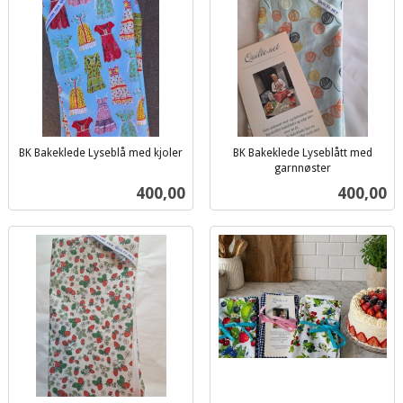
BK Bakeklede Lyseblå med kjoler
BK Bakeklede Lyseblått med
inkl.
garnnøster
inkl.
mva.
Pris
Pris
400,00
400,00
mva.