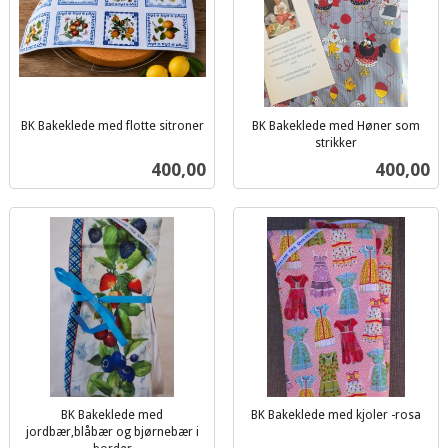
BK Bakeklede med flotte sitroner
BK Bakeklede med Høner som
inkl.
strikker
inkl.
mva.
Pris
Pris
400,00
400,00
mva.
BK Bakeklede med
BK Bakeklede med kjoler -rosa
inkl.
jordbær,blåbær og bjørnebær i