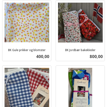
BK Gule prikker og blomster
BK Jordbær bakekleder
inkl.
inkl.
Pris
Pris
400,00
800,00
mva.
mva.