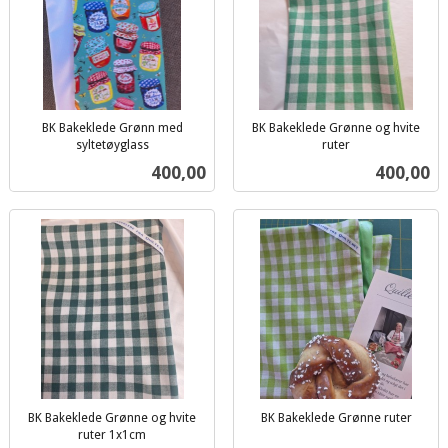
BK Bakeklede Grønn med
BK Bakeklede Grønne og hvite
syltetøyglass
ruter
inkl.
inkl.
Pris
Pris
400,00
400,00
mva.
mva.
BK Bakeklede Grønne og hvite
BK Bakeklede Grønne ruter
inkl.
ruter 1x1cm