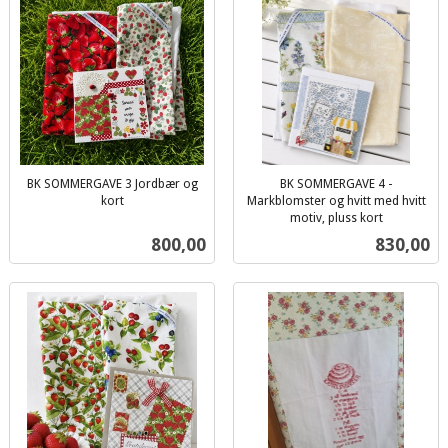
BK SOMMERGAVE 3 Jordbær og
BK SOMMERGAVE 4 -
kort
Markblomster og hvitt med hvitt
inkl.
motiv, pluss kort
inkl.
mva.
Pris
Pris
800,00
830,00
mva.