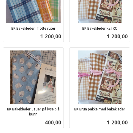
BK Bakekleder i flotte ruter
BK Bakekleder RETRO
inkl.
inkl.
Pris
Pris
1 200,00
1 200,00
mva.
mva.
BK Bakekleder Sauer på lyse blå
BK Brun pakke med bakekleder
inkl.
bunn
inkl.
mva.
Pris
Pris
400,00
1 200,00
mva.