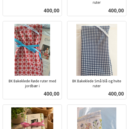
inkl.
ruter
inkl.
mva.
Pris
Pris
400,00
400,00
mva.
BK Bakeklede Røde ruter med
BK Bakeklede Små blå og hvite
jordbær i
ruter
inkl.
inkl.
Pris
Pris
400,00
400,00
mva.
mva.