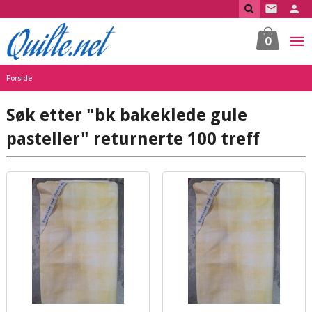
Gå
til
innholdet
0
Forside
Søk etter "bk bakeklede gule
pasteller" returnerte 100 treff