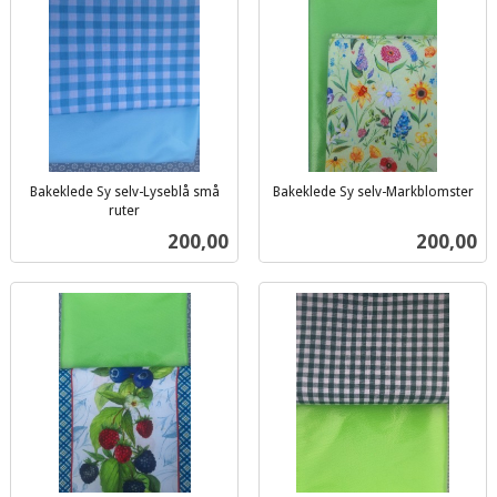
Bakeklede Sy selv-Lyseblå små
Bakeklede Sy selv-Markblomster
inkl.
ruter
inkl.
mva.
Pris
Pris
200,00
200,00
mva.