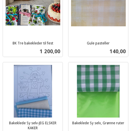
BK Tre bakekleder til fest
Gule pasteller
inkl.
inkl.
Pris
Pris
1 200,00
140,00
mva.
mva.
Bakeklede Sy selv-JEG ELSKER
Bakeklede Sy selv, Grønne ruter
inkl.
KAKER