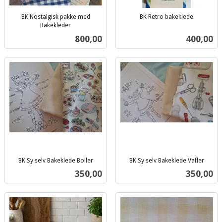
BK Nostalgisk pakke med
BK Retro bakeklede
inkl.
Bakekleder
inkl.
mva.
Pris
Pris
800,00
400,00
mva.
BK Sy selv Bakeklede Boller
BK Sy selv Bakeklede Vafler
inkl.
inkl.
Pris
Pris
350,00
350,00
mva.
mva.