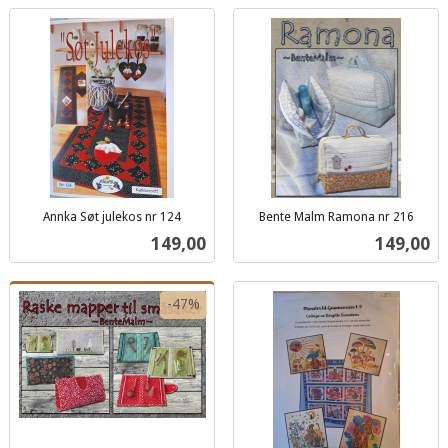
Annka Søt julekos nr 124
Bente Malm Ramona nr 216
inkl.
inkl.
Pris
Pris
149,00
149,00
mva.
mva.
-47%