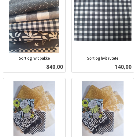
Sort og hvit pakke
Sort og hvit rutete
inkl.
inkl.
Pris
Pris
840,00
140,00
mva.
mva.