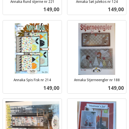
Annaka Rund stjerne nr 221
Annaka Søt julekos nr 124
inkl.
inkl.
Pris
Pris
149,00
149,00
mva.
mva.
Annaka Spis Fisk nr 214
Annaka Stjerneengler nr 188
inkl.
inkl.
Pris
Pris
149,00
149,00
mva.
mva.