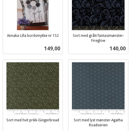
Annaka Lilla bordsmykke nr 152
Sort med grått fantasimønster-
inkl.
Fireglow
inkl.
mva.
Pris
Pris
149,00
140,00
mva.
Sort med hvit prikk-Gingerbread
Sort med lyst mønster-Agatha
inkl.
Roadserien
inkl.
mva.