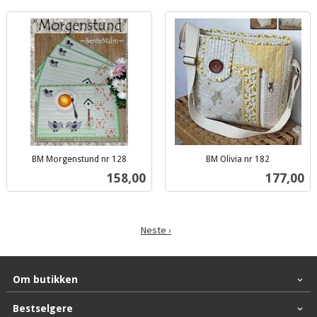
BM Morgenstund nr 128
BM Olivia nr 182
inkl.
inkl.
Pris
Pris
158,00
177,00
mva.
mva.
Neste ›
Om butikken
Bestselgere