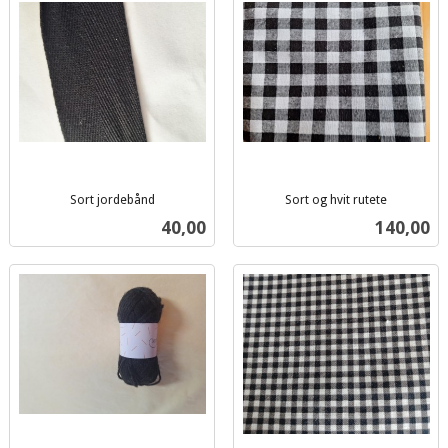
Sort jordebånd
Sort og hvit rutete
inkl.
inkl.
Pris
Pris
40,00
140,00
mva.
mva.