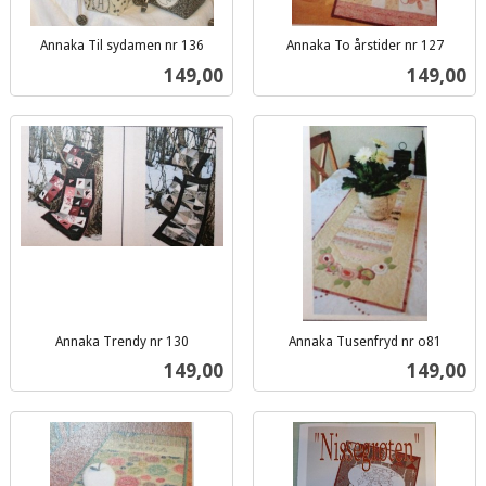
Annaka Til sydamen nr 136
Annaka To årstider nr 127
inkl.
inkl.
Pris
Pris
149,00
149,00
mva.
mva.
Annaka Trendy nr 130
Annaka Tusenfryd nr o81
inkl.
inkl.
Pris
Pris
149,00
149,00
mva.
mva.