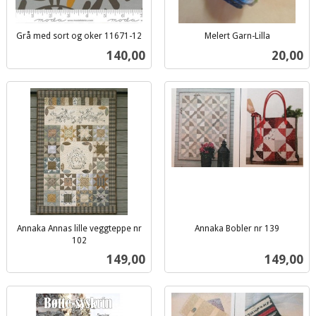
Grå med sort og oker 11671-12
Melert Garn-Lilla
inkl.
inkl.
Pris
Pris
140,00
20,00
mva.
mva.
Annaka Annas lille veggteppe nr
Annaka Bobler nr 139
inkl.
102
inkl.
mva.
Pris
Pris
149,00
149,00
mva.