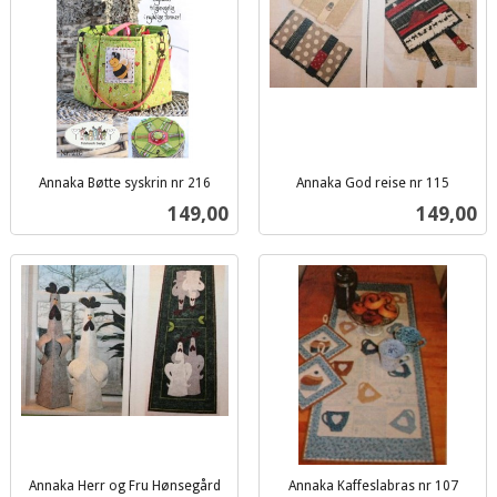
Annaka Bøtte syskrin nr 216
Annaka God reise nr 115
inkl.
inkl.
Pris
Pris
149,00
149,00
mva.
mva.
Annaka Herr og Fru Hønsegård
Annaka Kaffeslabras nr 107