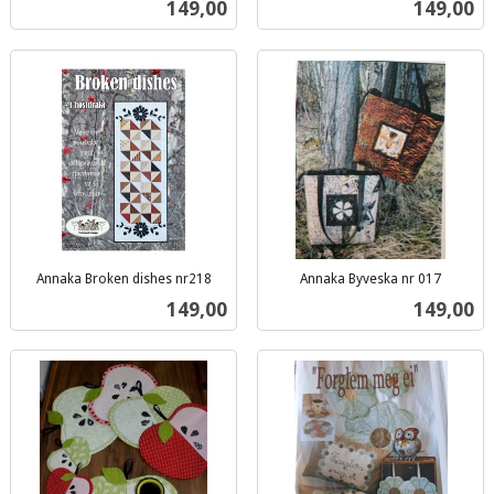
Pris
Pris
149,00
149,00
mva.
Annaka Broken dishes nr218
Annaka Byveska nr 017
inkl.
inkl.
Pris
Pris
149,00
149,00
mva.
mva.