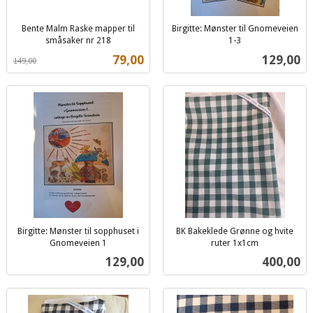
Bente Malm Raske mapper til
Birgitte: Mønster til Gnomeveien
småsaker nr 218
1-3
Rabatt
inkl.
inkl.
Tilbud
Pris
79,00
129,00
149,00
mva.
mva.
Birgitte: Mønster til sopphuset i
BK Bakeklede Grønne og hvite
Gnomeveien 1
ruter 1x1cm
inkl.
inkl.
Pris
Pris
129,00
400,00
mva.
mva.