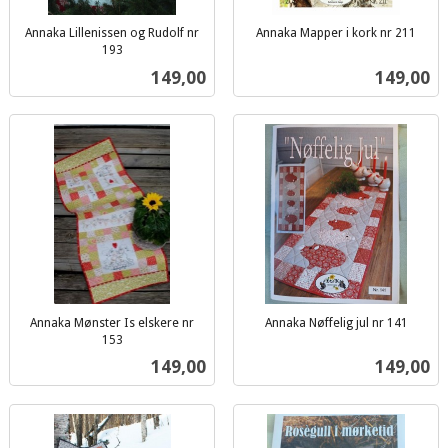
Annaka Lillenissen og Rudolf nr
Annaka Mapper i kork nr 211
inkl.
193
inkl.
mva.
Pris
Pris
149,00
149,00
mva.
Annaka Mønster Is elskere nr
Annaka Nøffelig jul nr 141
inkl.
153
inkl.
mva.
Pris
Pris
149,00
149,00
mva.