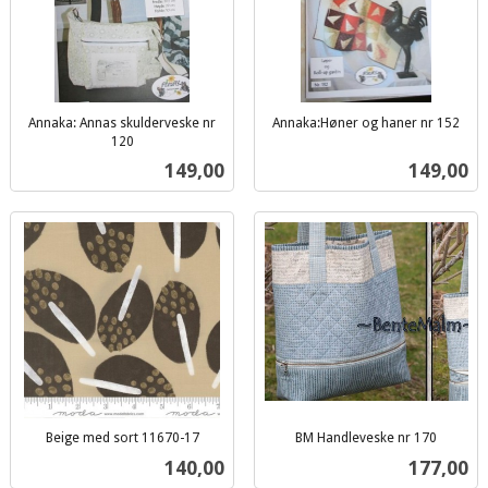
Annaka: Annas skulderveske nr
Annaka:Høner og haner nr 152
inkl.
120
inkl.
mva.
Pris
Pris
149,00
149,00
mva.
Beige med sort 11670-17
BM Handleveske nr 170
inkl.
inkl.
Pris
Pris
140,00
177,00
mva.
mva.