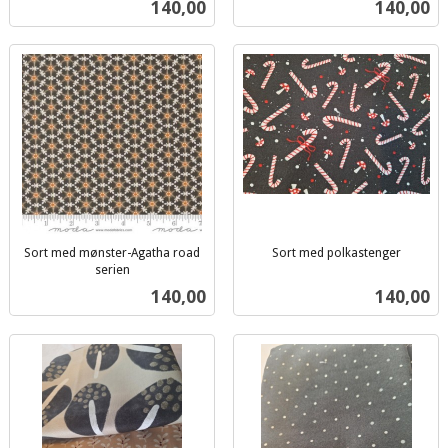
Pris
Pris
140,00
140,00
mva.
Sort med mønster-Agatha road
Sort med polkastenger
inkl.
serien
inkl.
mva.
Pris
Pris
140,00
140,00
mva.