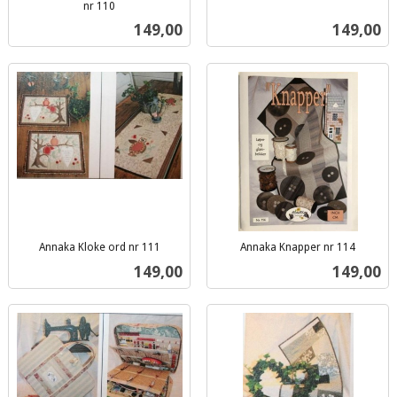
inkl.
nr 110
inkl.
mva.
Pris
Pris
149,00
149,00
mva.
Annaka Kloke ord nr 111
Annaka Knapper nr 114
inkl.
inkl.
Pris
Pris
149,00
149,00
mva.
mva.