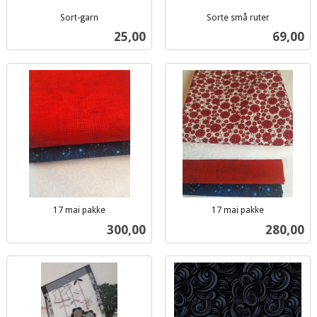
Sort-garn
Sorte små ruter
inkl.
inkl.
Pris
Pris
25,00
69,00
mva.
mva.
17 mai pakke
17 mai pakke
inkl.
inkl.
Pris
Pris
300,00
280,00
mva.
mva.