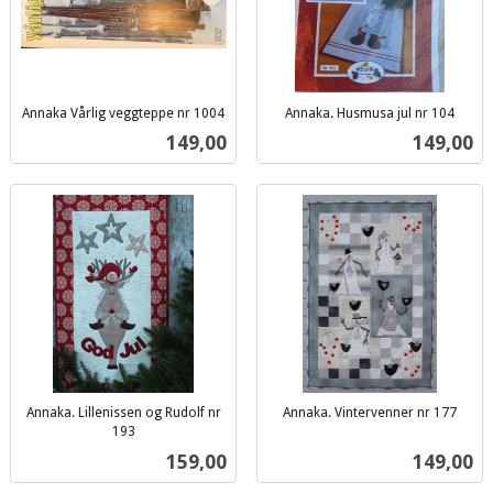
Annaka Vårlig veggteppe nr 1004
Annaka. Husmusa jul nr 104
inkl.
inkl.
Pris
Pris
149,00
149,00
mva.
mva.
Annaka. Lillenissen og Rudolf nr
Annaka. Vintervenner nr 177
inkl.
193
inkl.
mva.
Pris
Pris
159,00
149,00
mva.