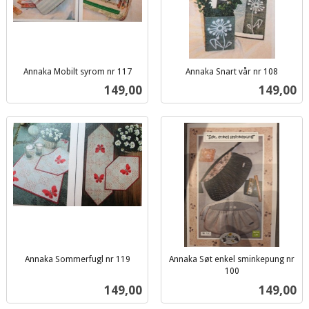
Annaka Mobilt syrom nr 117
Annaka Snart vår nr 108
inkl.
inkl.
Pris
Pris
149,00
149,00
mva.
mva.
Annaka Sommerfugl nr 119
Annaka Søt enkel sminkepung nr
inkl.
100
inkl.
mva.
Pris
Pris
149,00
149,00
mva.