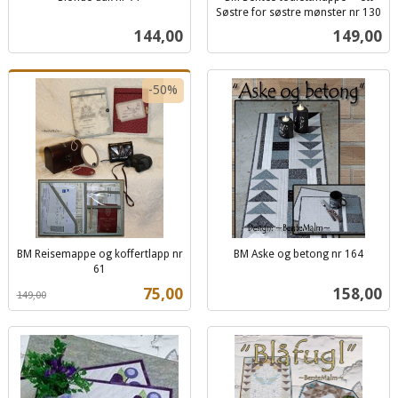
inkl.
Søstre for søstre mønster nr 130
inkl.
mva.
Pris
Pris
144,00
149,00
mva.
-50%
BM Reisemappe og koffertlapp nr
BM Aske og betong nr 164
inkl.
61
Rabatt
inkl.
mva.
Tilbud
Pris
75,00
158,00
149,00
mva.