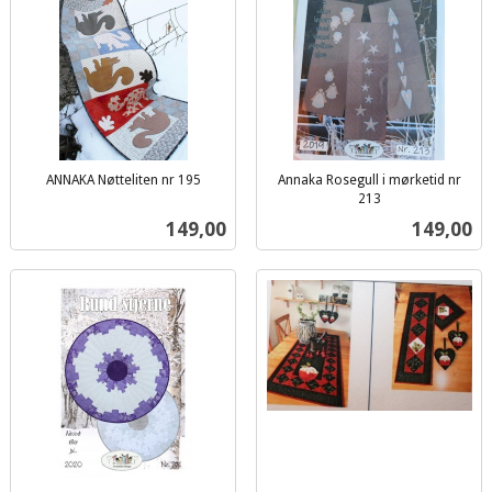
ANNAKA Nøtteliten nr 195
Annaka Rosegull i mørketid nr
inkl.
213
inkl.
mva.
Pris
Pris
149,00
149,00
mva.