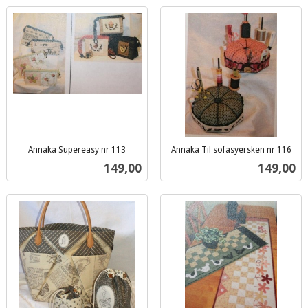
Annaka Supereasy nr 113
Annaka Til sofasyersken nr 116
inkl.
inkl.
Pris
Pris
149,00
149,00
mva.
mva.