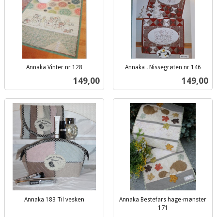
Annaka Vinter nr 128
Annaka . Nissegrøten nr 146
inkl.
inkl.
Pris
Pris
149,00
149,00
mva.
mva.
Annaka 183 Til vesken
Annaka Bestefars hage-mønster
inkl.
171
inkl.
mva.