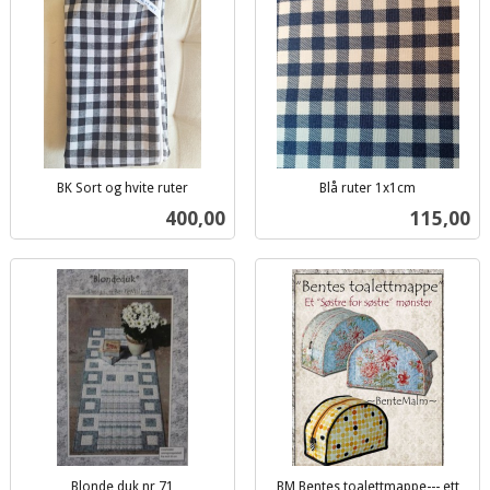
BK Sort og hvite ruter
Blå ruter 1x1cm
inkl.
inkl.
Pris
Pris
400,00
115,00
mva.
mva.
Blonde duk nr 71
BM Bentes toalettmappe--- ett