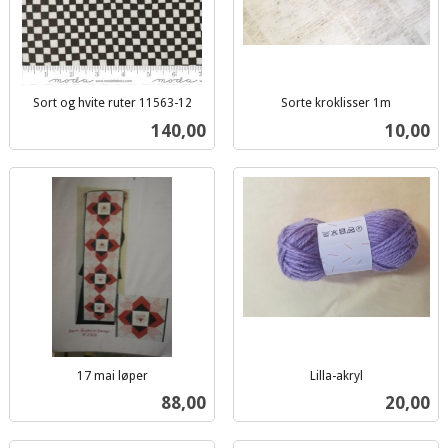
Sort og hvite ruter 11563-12
Sorte kroklisser 1m
inkl.
inkl.
Pris
Pris
140,00
10,00
mva.
mva.
17 mai løper
Lilla-akryl
inkl.
inkl.
Pris
Pris
88,00
20,00
mva.
mva.