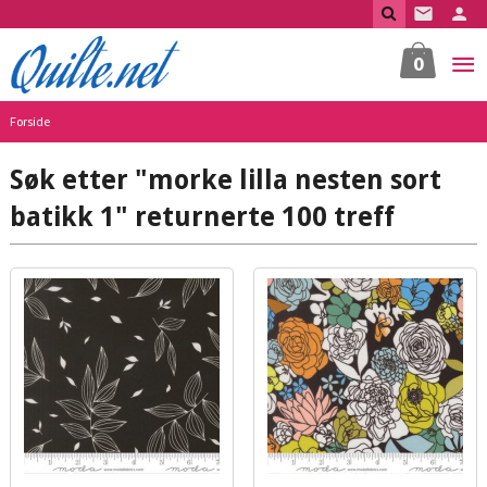
Gå
til
innholdet
0
Forside
Søk etter "morke lilla nesten sort
batikk 1" returnerte 100 treff