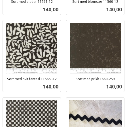
Sort med blader 11561-12
Sort med blomster 11560-12
inkl.
inkl.
Pris
Pris
140,00
140,00
mva.
mva.
Sort med hvit fantasi 11565 -12
Sort med prikk 1660-259
inkl.
inkl.
Pris
Pris
140,00
140,00
mva.
mva.