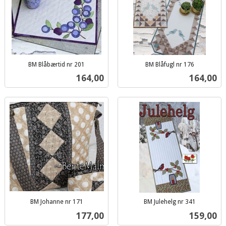
BM Blåbærtid nr 201
BM Blåfugl nr 176
inkl.
inkl.
Pris
Pris
164,00
164,00
mva.
mva.
BM Johanne nr 171
BM Julehelg nr 341
inkl.
inkl.
Pris
Pris
177,00
159,00
mva.
mva.