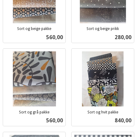
Sort og beige pakke
Sort og beige prikk
inkl.
inkl.
Pris
Pris
560,00
280,00
mva.
mva.
Sort og grå pakke
Sort og hvit pakke
inkl.
inkl.
Pris
Pris
560,00
840,00
mva.
mva.