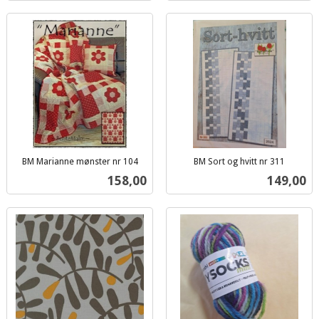
BM Marianne mønster nr 104
BM Sort og hvitt nr 311
inkl.
inkl.
Pris
Pris
158,00
149,00
mva.
mva.