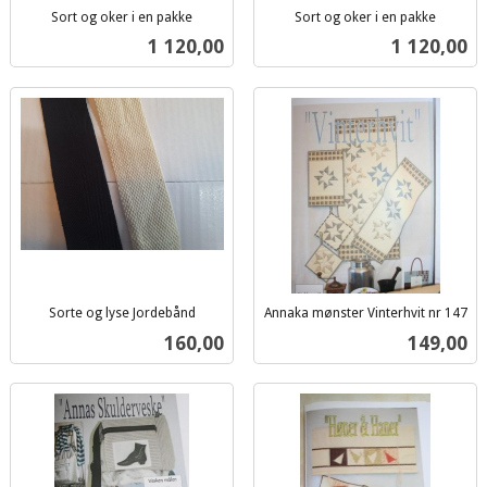
Sort og oker i en pakke
Sort og oker i en pakke
inkl.
inkl.
Pris
Pris
1 120,00
1 120,00
mva.
mva.
Sorte og lyse Jordebånd
Annaka mønster Vinterhvit nr 147
inkl.
inkl.
Pris
Pris
160,00
149,00
mva.
mva.