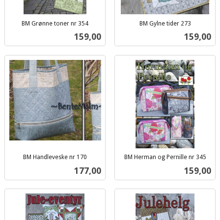
BM Grønne toner nr 354
BM Gylne tider 273
inkl.
inkl.
Pris
Pris
159,00
159,00
mva.
mva.
BM Handleveske nr 170
BM Herman og Pernille nr 345
inkl.
inkl.
Pris
Pris
177,00
159,00
mva.
mva.