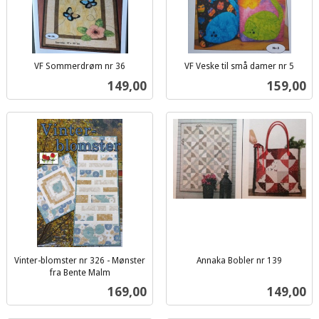
VF Sommerdrøm nr 36
VF Veske til små damer nr 5
inkl.
inkl.
Pris
Pris
149,00
159,00
mva.
mva.
Vinter-blomster nr 326 - Mønster
Annaka Bobler nr 139
inkl.
fra Bente Malm
inkl.
mva.
Pris
Pris
169,00
149,00
mva.