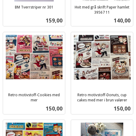
BM Tverrstriper nr 301
Hvit med grå skrift Paper hamlet
inkl.
39567 11
inkl.
mva.
Pris
Pris
159,00
140,00
mva.
Retro motivstoff-Cookies med
Retro motivstoff-Donuts, cup
mer
cakes med mer i brun valører
inkl.
inkl.
Pris
Pris
150,00
150,00
mva.
mva.