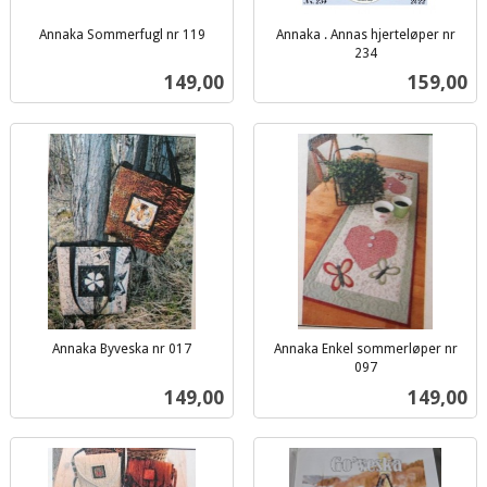
Annaka Sommerfugl nr 119
Annaka . Annas hjerteløper nr
inkl.
234
inkl.
mva.
Pris
Pris
149,00
159,00
mva.
Annaka Byveska nr 017
Annaka Enkel sommerløper nr
inkl.
097
inkl.
mva.
Pris
Pris
149,00
149,00
mva.