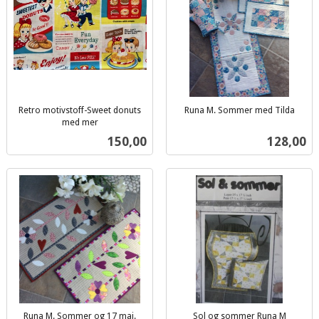
Retro motivstoff-Sweet donuts
Runa M. Sommer med Tilda
inkl.
med mer
inkl.
mva.
Pris
Pris
150,00
128,00
mva.
Runa M. Sommer og 17 mai.
Sol og sommer Runa M