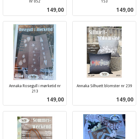
nr 052
153
inkl.
inkl.
Pris
Pris
149,00
149,00
mva.
mva.
Annaka Rosegull i mørketid nr
Annaka Silhuett blomster nr 239
inkl.
213
inkl.
mva.
Pris
Pris
149,00
149,00
mva.