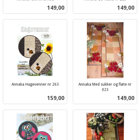
inkl.
inkl.
Pris
Pris
149,00
149,00
mva.
mva.
Annaka Hagevenner nr 263
Annaka Med sukker og fløte nr
inkl.
023
inkl.
mva.
Pris
Pris
159,00
149,00
mva.