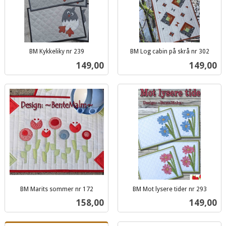
BM Kykkeliky nr 239
BM Log cabin på skrå nr 302
inkl.
inkl.
Pris
Pris
149,00
149,00
mva.
mva.
BM Marits sommer nr 172
BM Mot lysere tider nr 293
inkl.
inkl.
Pris
Pris
158,00
149,00
mva.
mva.