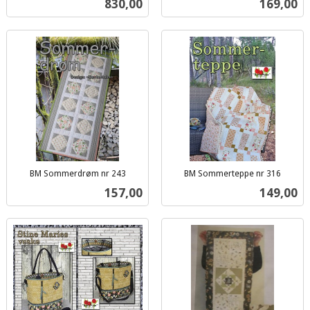
Pris
Pris
830,00
169,00
mva.
BM Sommerdrøm nr 243
BM Sommerteppe nr 316
inkl.
inkl.
Pris
Pris
157,00
149,00
mva.
mva.