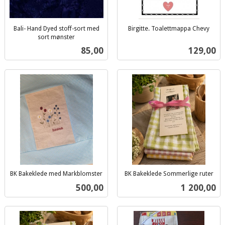
Bali- Hand Dyed stoff-sort med
Birgitte. Toalettmappa Chevy
inkl.
sort mønster
inkl.
mva.
Pris
Pris
85,00
129,00
mva.
BK Bakeklede med Markblomster
BK Bakeklede Sommerlige ruter
inkl.
inkl.
Pris
Pris
500,00
1 200,00
mva.
mva.