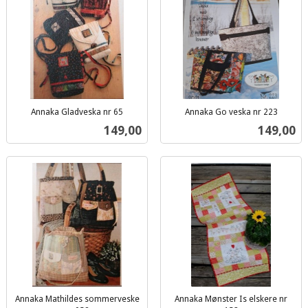
Annaka Gladveska nr 65
Annaka Go veska nr 223
inkl.
inkl.
Pris
Pris
149,00
149,00
mva.
mva.
Annaka Mathildes sommerveske
Annaka Mønster Is elskere nr