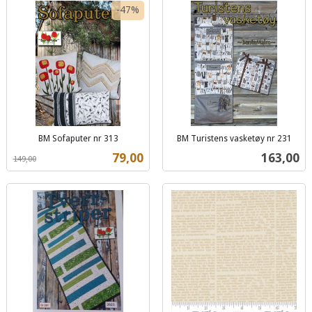
-47%
BM Sofaputer nr 313
BM Turistens vasketøy nr 231
Rabatt
inkl.
inkl.
Tilbud
Pris
79,00
163,00
149,00
mva.
mva.