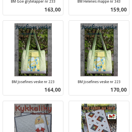
BM Goe grytelapper nr 233
BM Helenes mappe nr 343
inkl.
inkl.
Pris
Pris
163,00
159,00
mva.
mva.
BM Josefines veske nr 223
BM Josefines veske nr 223
inkl.
inkl.
Pris
Pris
164,00
170,00
mva.
mva.