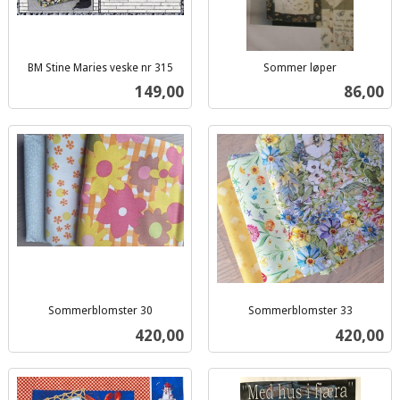
BM Stine Maries veske nr 315
Sommer løper
inkl.
inkl.
Pris
Pris
149,00
86,00
mva.
mva.
Sommerblomster 30
Sommerblomster 33
inkl.
inkl.
Pris
Pris
420,00
420,00
mva.
mva.