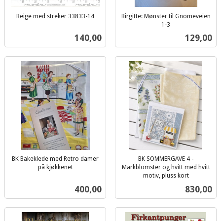
Beige med streker 33833-14
Birgitte: Mønster til Gnomeveien
inkl.
1-3
inkl.
mva.
Pris
Pris
140,00
129,00
mva.
BK Bakeklede med Retro damer
BK SOMMERGAVE 4 -
på kjøkkenet
Markblomster og hvitt med hvitt
inkl.
motiv, pluss kort
inkl.
mva.
Pris
Pris
400,00
830,00
mva.