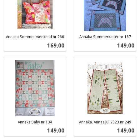
Annaka Sommer-weekend nr 266
Annaka Sommerkatter nr 167
inkl.
inkl.
Pris
Pris
169,00
149,00
mva.
mva.
Annaka:Baby nr 134
Annaka. Annas jul 2023 nr 249
inkl.
inkl.
Pris
Pris
149,00
149,00
mva.
mva.