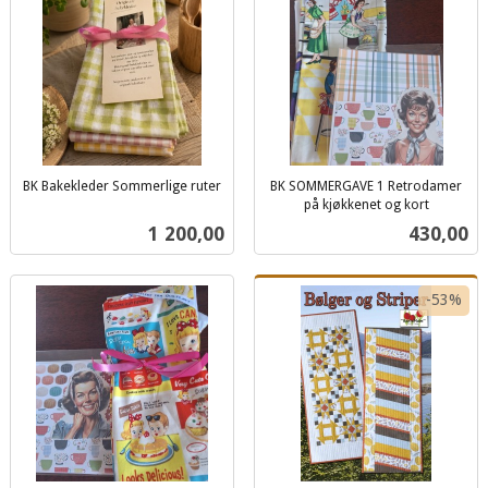
BK Bakekleder Sommerlige ruter
BK SOMMERGAVE 1 Retrodamer
inkl.
på kjøkkenet og kort
inkl.
mva.
Pris
Pris
1 200,00
430,00
mva.
-53%