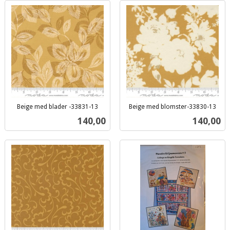
Beige med blader -33831-13
Beige med blomster-33830-13
inkl.
inkl.
Pris
Pris
140,00
140,00
mva.
mva.