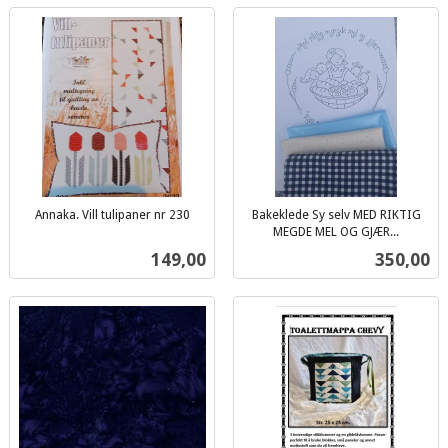
Annaka. Vill tulipaner nr 230
Bakeklede Sy selv MED RIKTIG
inkl.
MEGDE MEL OG GJÆR...
inkl.
mva.
Pris
Pris
149,00
350,00
mva.