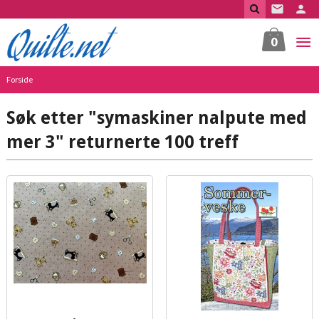
Gå
til
innholdet
0
Forside
Søk etter "symaskiner nalpute med
mer 3" returnerte 100 treff