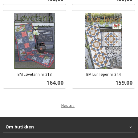
mva.
mva.
BM Løvetann nr 213
BM Lun løper nr 344
inkl.
inkl.
Pris
Pris
164,00
159,00
mva.
mva.
Neste ›
Om butikken