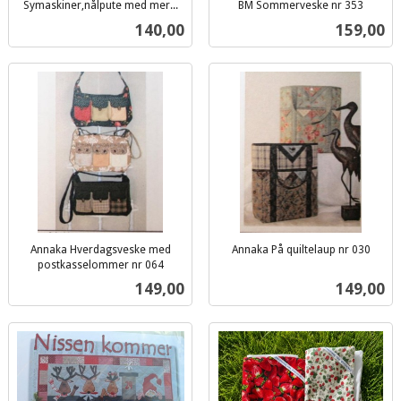
Symaskiner,nålpute med mer...
BM Sommerveske nr 353
inkl.
inkl.
Pris
Pris
140,00
159,00
mva.
mva.
Annaka Hverdagsveske med
Annaka På quiltelaup nr 030
inkl.
postkasselommer nr 064
inkl.
mva.
Pris
Pris
149,00
149,00
mva.