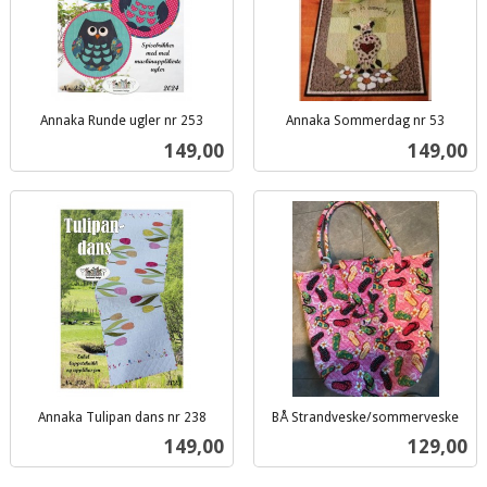
Annaka Runde ugler nr 253
Annaka Sommerdag nr 53
inkl.
inkl.
Pris
Pris
149,00
149,00
mva.
mva.
Annaka Tulipan dans nr 238
BÅ Strandveske/sommerveske
inkl.
inkl.
Pris
Pris
149,00
129,00
mva.
mva.