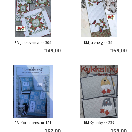
BM Jule eventyr nr 304
BM Julehelg nr 341
inkl.
inkl.
Pris
Pris
149,00
159,00
mva.
mva.
BM Kornblomst nr 131
BM Kykeliky nr 239
inkl.
inkl.
Pris
Pris
162,00
159,00