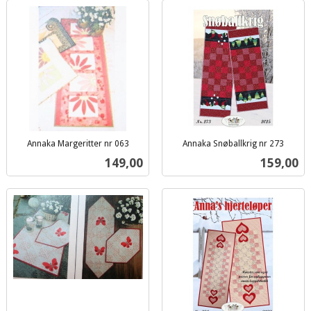
Annaka Margeritter nr 063
Annaka Snøballkrig nr 273
inkl.
inkl.
Pris
Pris
149,00
159,00
mva.
mva.