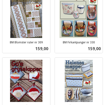
BM Blomster ruter nr 309
BM Firkantpunger nr 330
inkl.
inkl.
Pris
Pris
159,00
159,00
mva.
mva.