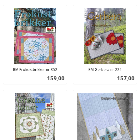
BM Frokostbrikker nr 352
BM Gerbera nr 222
inkl.
inkl.
Pris
Pris
159,00
157,00
mva.
mva.