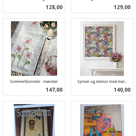
inkl.
inkl.
Pris
Pris
128,00
129,00
mva.
mva.
Sommerblomster - mønster
Syriner og stemor med mer..
inkl.
inkl.
Pris
Pris
147,00
140,00
mva.
mva.