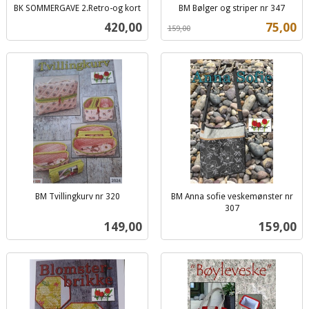
BK SOMMERGAVE 2.Retro-og kort
BM Bølger og striper nr 347
inkl.
Rabatt
inkl.
Pris
Tilbud
420,00
75,00
159,00
mva.
mva.
BM Tvillingkurv nr 320
BM Anna sofie veskemønster nr
inkl.
307
inkl.
mva.
Pris
Pris
149,00
159,00
mva.