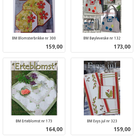
BM Blomsterbrikke nr 300
BM Bøyleveske nr 132
inkl.
inkl.
Pris
Pris
159,00
173,00
mva.
mva.
BM Erteblomst nr 173
BM Evys jul nr 323
inkl.
inkl.
Pris
Pris
164,00
159,00
mva.
mva.