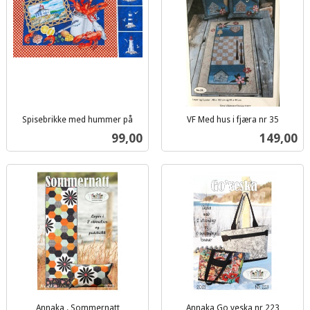
Spisebrikke med hummer på
VF Med hus i fjæra nr 35
inkl.
inkl.
Pris
Pris
99,00
149,00
mva.
mva.
Annaka . Sommernatt
Annaka Go veska nr 223